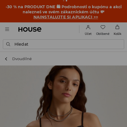
-30 % na PRODUKT DNE 🛍️ Podrobnosti o kupónu a akci
nalezneš ve svém zákaznickém účtu 💸
NAINSTALUJTE SI APLIKACI >>
Oblíbené
Účet
Košík
Hledat
Dvoudílné