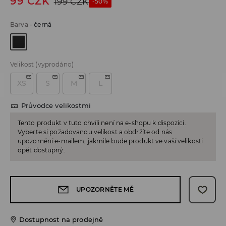
99
CZK
199
CZK
-50%
Barva
-
černá
Velikost
(vyprodáno)
XS
S
M
L
Průvodce velikostmi
Tento produkt v tuto chvíli není na e-shopu k dispozici.
Vyberte si požadovanou velikost a obdržíte od nás
upozornění e-mailem, jakmile bude produkt ve vaší velikosti
opět dostupný.
UPOZORNĚTE MĚ
Dostupnost na prodejně