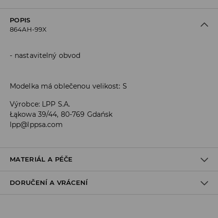
POPIS
864AH-99X
nastavitelný obvod
Modelka má oblečenou velikost: S
Výrobce
:
LPP S.A.
Łąkowa 39/44, 80-769 Gdańsk
lpp@lppsa.com
MATERIÁL A PÉČE
DORUČENÍ A VRÁCENÍ
PRVNÍ MATERIÁL
:
15% ELASTAN, 85% POLYESTER
1. PODEŠÍVKA
:
100% POLYESTER
Zásady pro přepravu
VÝROBEK SE NESMÍ BĚLIT