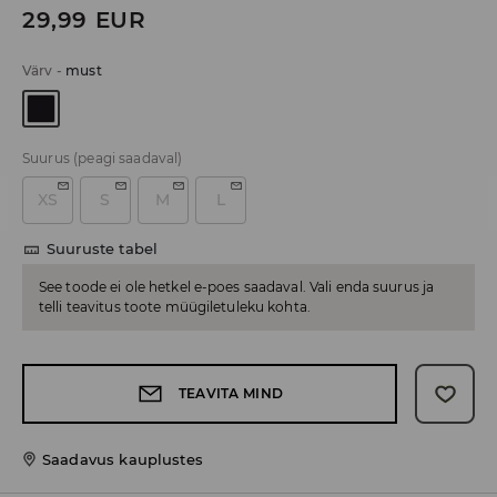
29,99
EUR
Värv
-
must
Suurus
(peagi saadaval)
XS
S
M
L
Suuruste tabel
See toode ei ole hetkel e-poes saadaval. Vali enda suurus ja
telli teavitus toote müügiletuleku kohta.
TEAVITA MIND
Saadavus kauplustes