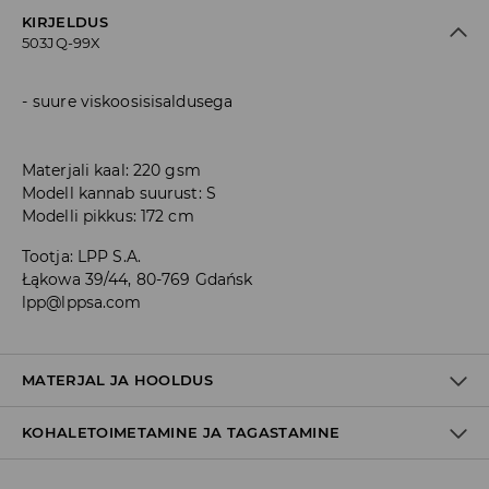
KIRJELDUS
503JQ-99X
suure viskoosisisaldusega
Materjali kaal: 220 gsm
Modell kannab suurust: S
Modelli pikkus: 172 cm
Tootja
:
LPP S.A.
Łąkowa 39/44, 80-769 Gdańsk
lpp@lppsa.com
MATERJAL JA HOOLDUS
KOHALETOIMETAMINE JA TAGASTAMINE