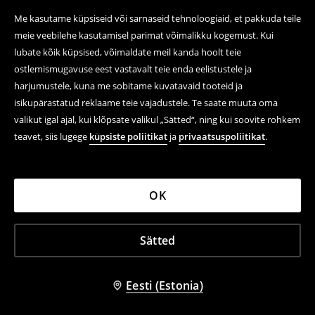
Me kasutame küpsiseid või sarnaseid tehnoloogiaid, et pakkuda teile
meie veebilehe kasutamisel parimat võimalikku kogemust. Kui
lubate kõik küpsised, võimaldate meil kanda hoolt teie
ostlemismugavuse eest vastavalt teie enda eelistustele ja
harjumustele, kuna me sobitame kuvatavaid tooteid ja
isikupärastatud reklaame teie vajadustele. Te saate muuta oma
valikut igal ajal, kui klõpsate valikul „Sätted“, ning kui soovite rohkem
teavet, siis lugege
küpsiste poliitikat
ja
privaatsuspoliitikat
.
OK
Sätted
Eesti (Estonia)