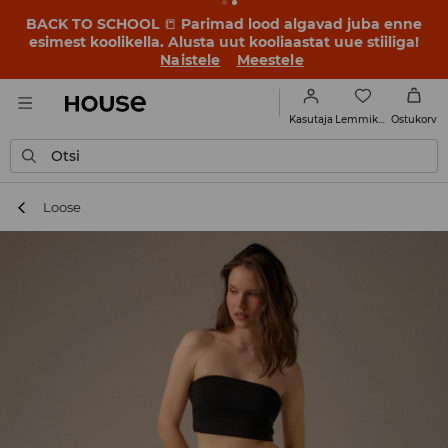
BACK TO SCHOOL
📒
Parimad lood algavad juba enne
esimest koolikella. Alusta uut kooliaastat uue stiiliga!
Naistele
Meestele
Lemmikud
Kasutaja
Ostukorv
Otsi
Loose