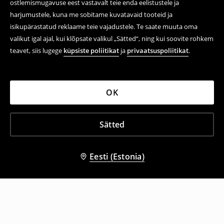
ostlemismugavuse eest vastavalt teie enda eelistustele ja
harjumustele, kuna me sobitame kuvatavaid tooteid ja
isikupärastatud reklaame teie vajadustele. Te saate muuta oma
valikut igal ajal, kui klõpsate valikul „Sätted“, ning kui soovite rohkem
teavet, siis lugege
küpsiste poliitikat
ja
privaatsuspoliitikat
.
OK
Sätted
Eesti (Estonia)