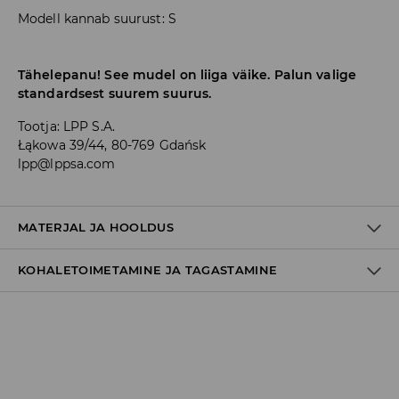
Modell kannab suurust: S
Tähelepanu! See mudel on liiga väike. Palun valige
standardsest suurem suurus.
Tootja
:
LPP S.A.
Łąkowa 39/44, 80-769 Gdańsk
lpp@lppsa.com
MATERJAL JA HOOLDUS
KOHALETOIMETAMINE JA TAGASTAMINE
85% POLÜESTER, 15% ELASTAAN
Tarnepoliitika
Kättesaamine poest:
tasuta saatmine
3-8 tööpäeva