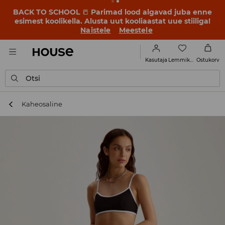
BACK TO SCHOOL
📒
Parimad lood algavad juba enne
esimest koolikella. Alusta uut kooliaastat uue stiiliga!
Naistele
Meestele
Lemmikud
Kasutaja
Ostukorv
Otsi
Kaheosaline