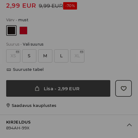
2,99
EUR
9,99
EUR
-70%
Värv
-
must
Suurus
-
Vali suurus
XS
S
M
L
XL
Suuruste tabel
Lisa
-
2,99
EUR
Saadavus kauplustes
KIRJELDUS
894AH-99X