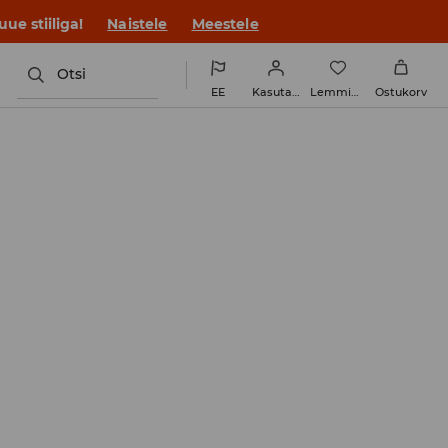
ue stiiliga!
Naistele
Meestele
Otsi
EE
Kasutaja
Lemmikud
Ostukorv