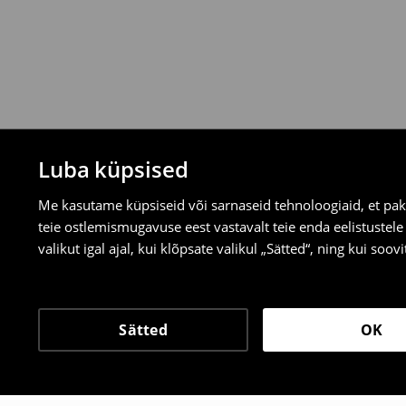
valitud tagastusmeetodite kaudu.
⟶
Tagastuse täpsemad reeglid
Luba küpsised
Me kasutame küpsiseid või sarnaseid tehnoloogiaid, et pak
teie ostlemismugavuse eest vastavalt teie enda eelistustel
valikut igal ajal, kui klõpsate valikul „Sätted“, ning kui soo
Sätted
OK