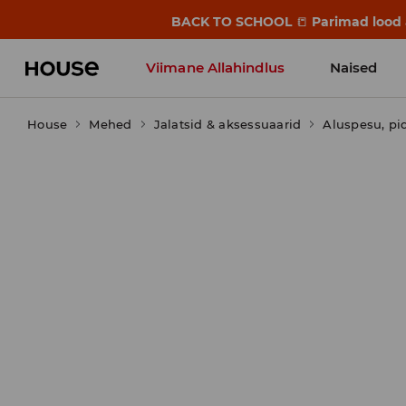
BACK TO SCHOOL
📒
Parimad lood a
Viimane Allahindlus
Naised
House
Mehed
Jalatsid & aksessuaarid
Aluspesu, p