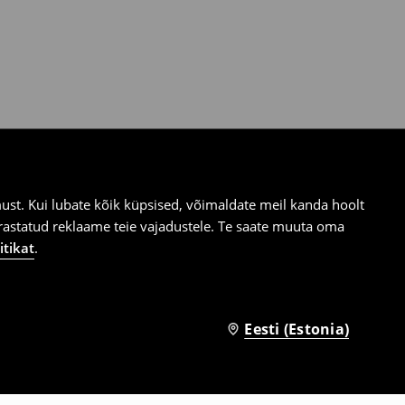
st. Kui lubate kõik küpsised, võimaldate meil kanda hoolt
ärastatud reklaame teie vajadustele. Te saate muuta oma
itikat
.
Eesti (Estonia)