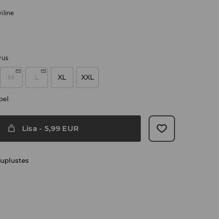
iline
rus
M
L
XL
XXL
bel
Lisa
-
5,99
EUR
uplustes