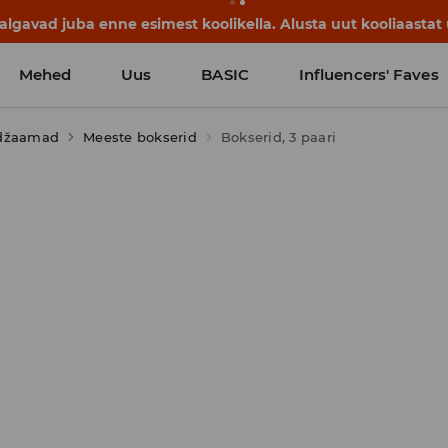
lgavad juba enne esimest koolikella. Alusta uut kooliaastat u
Mehed
Uus
BASIC
Influencers' Faves
idžaamad
Meeste bokserid
Bokserid, 3 paari