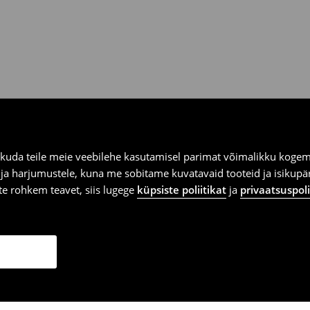
kuda teile meie veebilehe kasutamisel parimat võimalikku kogemu
e ja harjumustele, kuna me sobitame kuvatavaid tooteid ja isikup
vite rohkem teavet, siis lugege
küpsiste poliitikat
ja
privaatsuspoli