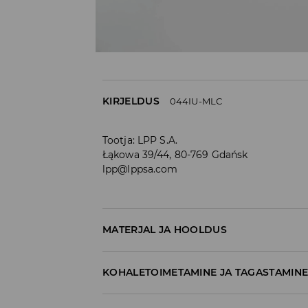
KIRJELDUS
044IU-MLC
Tootja
:
LPP S.A.
Łąkowa 39/44, 80-769 Gdańsk
lpp@lppsa.com
MATERJAL JA HOOLDUS
95% PUUVILL, 5% ELASTAAN
KOHALETOIMETAMINE JA TAGASTAMIN
Tarnepoliitika