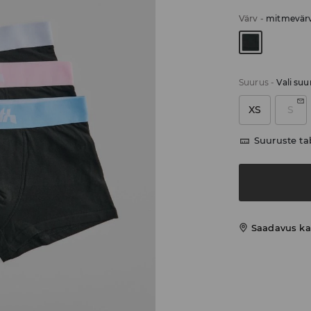
Värv
-
mitmevärv
Suurus
-
Vali suu
XS
S
Suuruste ta
Saadavus ka