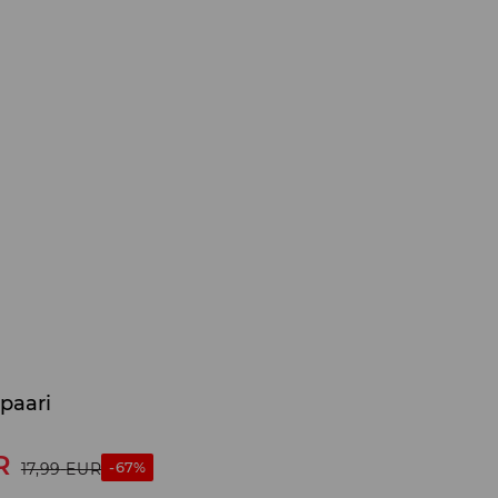
 paari
R
-67%
17,99
EUR