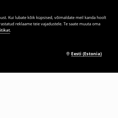
st. Kui lubate kõik küpsised, võimaldate meil kanda hoolt
ärastatud reklaame teie vajadustele. Te saate muuta oma
itikat
.
Eesti (Estonia)