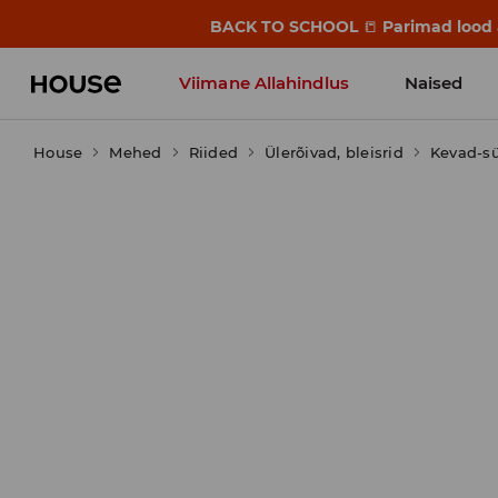
BACK TO SCHOOL
📒
Parimad lood a
Viimane Allahindlus
Naised
House
Mehed
Riided
Ülerõivad, bleisrid
Kevad-sü