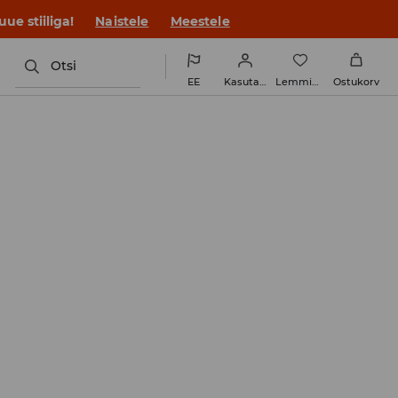
ue stiiliga!
Naistele
Meestele
Otsi
EE
Kasutaja
Lemmikud
Ostukorv