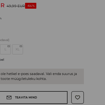
UR
-64%
49,99
EUR
n
adaval)
L
XL
bel
 ole hetkel e-poes saadaval. Vali enda suurus ja
us toote müügiletuleku kohta.
TEAVITA MIND