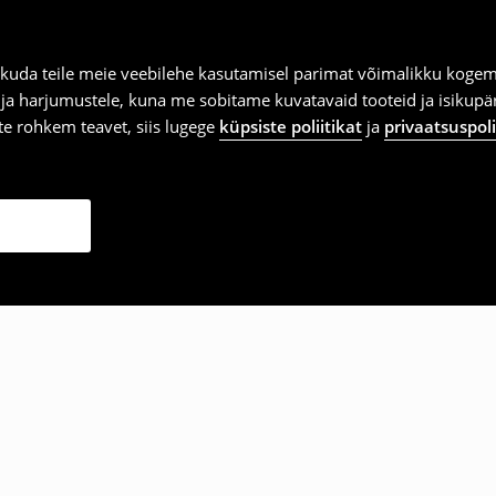
kuda teile meie veebilehe kasutamisel parimat võimalikku kogemu
e ja harjumustele, kuna me sobitame kuvatavaid tooteid ja isikup
vite rohkem teavet, siis lugege
küpsiste poliitikat
ja
privaatsuspoli