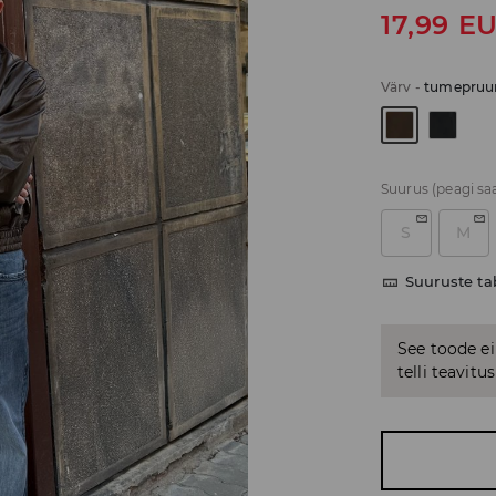
17,99
E
Värv
-
tumepruu
Suurus
(peagi sa
S
M
Suuruste ta
See toode ei
telli teavit