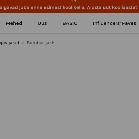
lgavad juba enne esimest koolikella. Alusta uut kooliaastat u
Mehed
Uus
BASIC
Influencers' Faves
gis jakid
Bomber-jakk