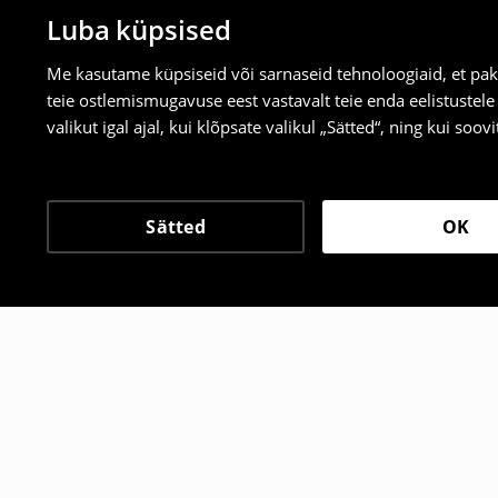
Luba küpsised
Me kasutame küpsiseid või sarnaseid tehnoloogiaid, et pak
teie ostlemismugavuse eest vastavalt teie enda eelistustel
valikut igal ajal, kui klõpsate valikul „Sätted“, ning kui soo
Sätted
OK