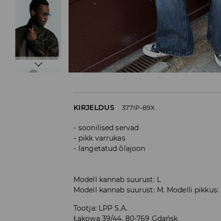
KIRJELDUS
377IP-89X
soonilised servad
pikk varrukas
langetatud õlajoon
Modell kannab suurust: L
Modell kannab suurust: M. Modelli pikkus:
Tootja
:
LPP S.A.
Łąkowa 39/44, 80-769 Gdańsk