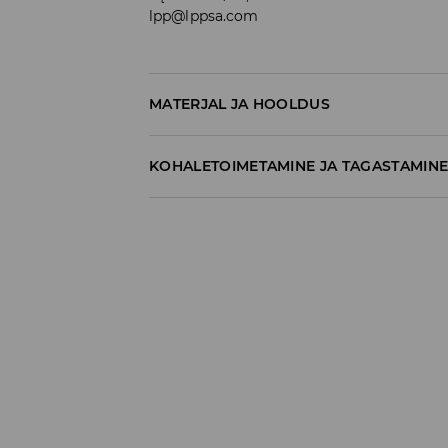
lpp@lppsa.com
MATERJAL JA HOOLDUS
100% POLÜURETAAN
KOHALETOIMETAMINE JA TAGASTAMIN
Tarnepoliitika
Kättesaamine poest:
tasuta saatmine
3-8 tööpäeva
Kohaletoimetamine DPD pakiautomaat
3,99€
*
3-8 tööpäeva
Kuller DPD (Internetimakse)
5,99€
*
3-8 tööpäeva