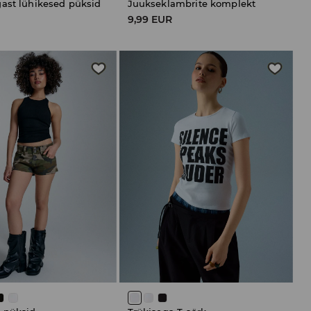
ast lühikesed püksid
Juukseklambrite komplekt
R
9,99 EUR