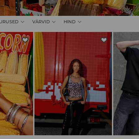
URUSED
VÄRVID
HIND