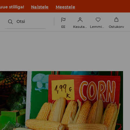
ue stiiliga!
Naistele
Meestele
Otsi
EE
Kasutaja
Lemmikud
Ostukorv