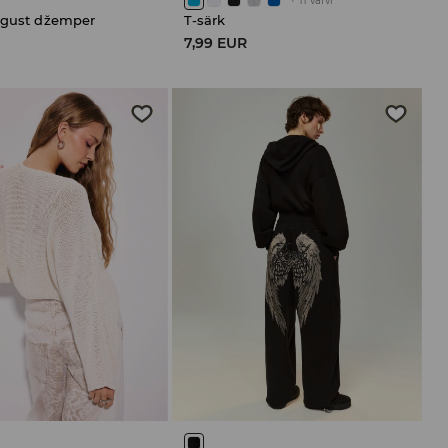
+
11
värvi
egust džemper
T-särk
R
7,99 EUR