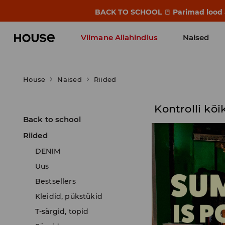
BACK TO SCHOOL
📒
Parimad lood a
Viimane Allahindlus
Naised
House
Naised
Riided
Kontrolli kõi
Back to school
Riided
DENIM
Uus
Bestsellers
Kleidid, pükstükid
T-särgid, topid