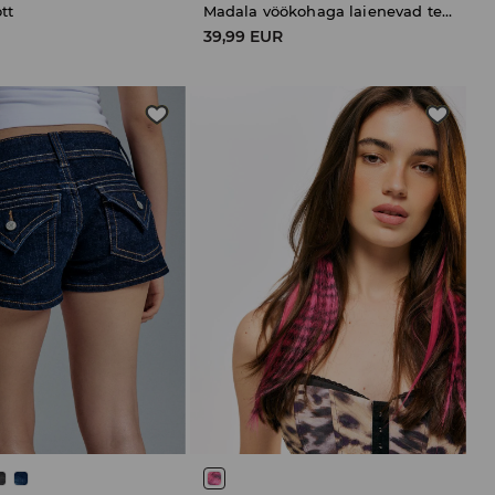
tt
Madala vöökohaga laienevad teksad
R
39,99 EUR