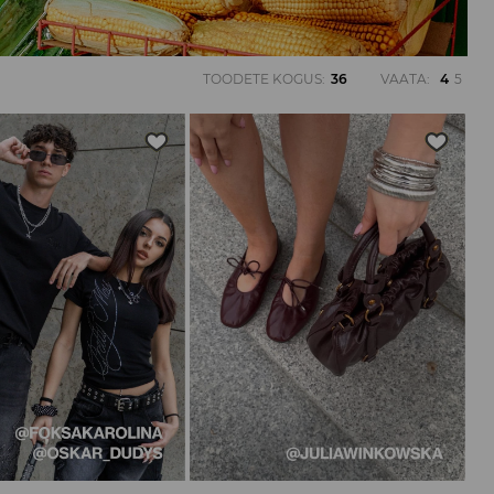
TOODETE KOGUS
:
36
VAATA
:
4
5