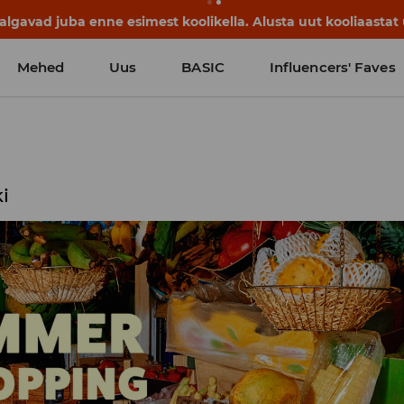
lgavad juba enne esimest koolikella. Alusta uut kooliaastat u
Mehed
Uus
BASIC
Influencers' Faves
ki