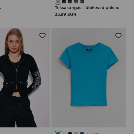
k
Teksakangast lühikesed püksid
R
35,99 EUR