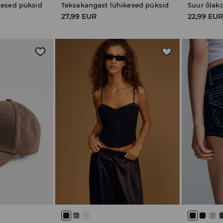
kesed püksid
Teksakangast lühikesed püksid
Suur õlako
27,99 EUR
22,99 EU