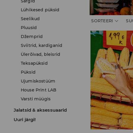
Särgid
Lühikesed püksid
Seelikud
SORTEERI
SU
Pluusid
Džemprid
Sviitrid, kardiganid
Ülerõivad, bleisrid
Teksapüksid
Püksid
Ujumiskostüüm
House Print LAB
Varsti müügis
Jalatsid & aksessuaarid
Uuri järgi!