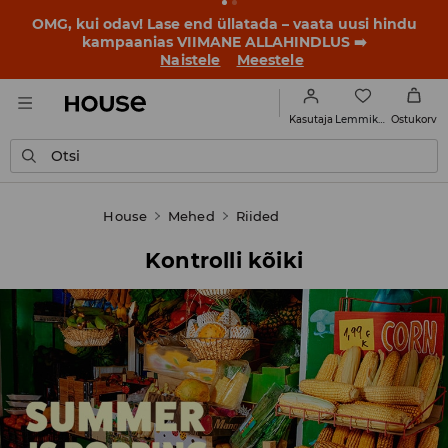
BACK TO SCHOOL
📒
Parimad lood algavad juba enne
esimest koolikella. Alusta uut kooliaastat uue stiiliga!
Naistele
Meestele
Lemmikud
Kasutaja
Ostukorv
Otsi
House
Mehed
Riided
Kontrolli kõiki