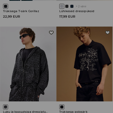
+
2
värvi
Trükisega T-särk Gorillaz
Lühikesed dressipüksid
22,99 EUR
17,99 EUR
Luku ja kapuutsiga dressipluus
Trükisega polosärk