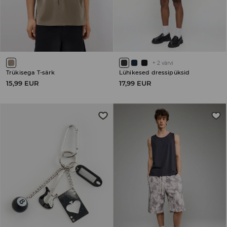
+
2
värvi
Trükisega T-särk
Lühikesed dressipüksid
15,99 EUR
17,99 EUR