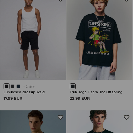
+
2
värvi
Lühikesed dressipüksid
Trükisega T-särk The Offspring
17,99 EUR
22,99 EUR