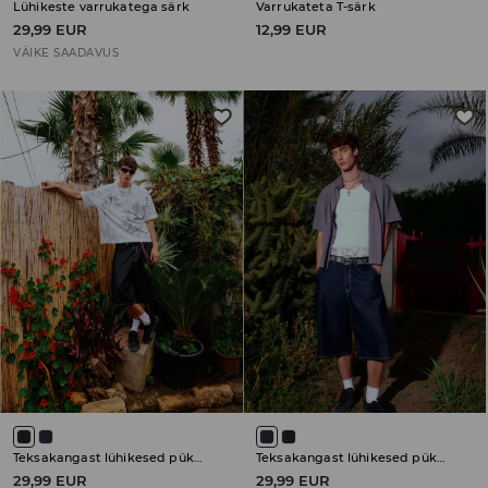
Lühikeste varrukatega särk
Varrukateta T-särk
29,99 EUR
12,99 EUR
VÄIKE SAADAVUS
Teksakangast lühikesed püksid
Teksakangast lühikesed püksid
29,99 EUR
29,99 EUR