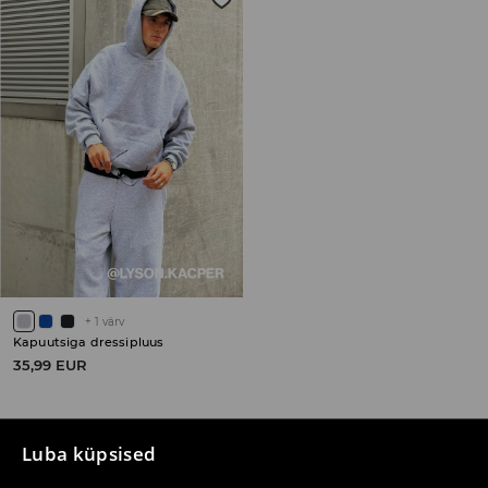
+
1
värv
Kapuutsiga dressipluus
35,99 EUR
Luba küpsised