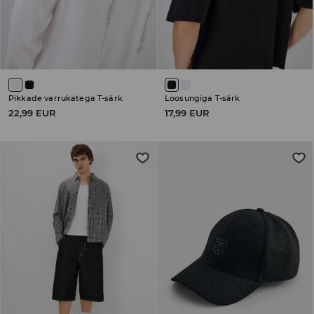
Pikkade varrukatega T-särk
Loosungiga T-särk
22,99 EUR
17,99 EUR