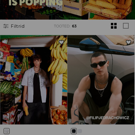
Filtrid
TOOTED
:
63