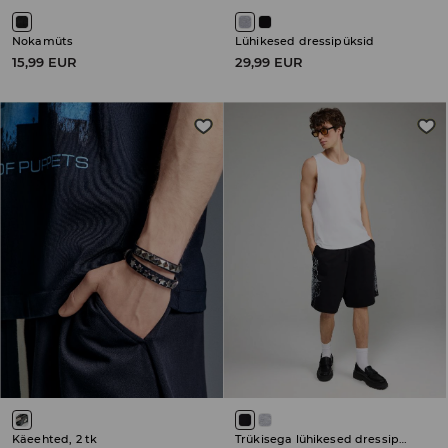
Nokamüts
Lühikesed dressipüksid
15,99 EUR
29,99 EUR
Käeehted, 2 tk
Trükisega lühikesed dressipüksid