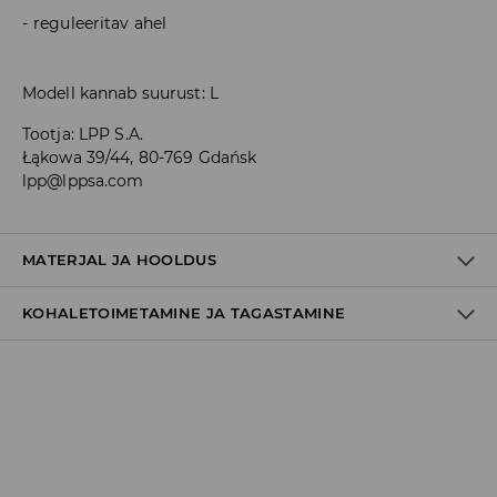
reguleeritav ahel
Modell kannab suurust: L
Tootja
:
LPP S.A.
Łąkowa 39/44, 80-769 Gdańsk
lpp@lppsa.com
MATERJAL JA HOOLDUS
KOHALETOIMETAMINE JA TAGASTAMINE
97% POLÜESTER, 3% ELASTAAN
Tarnepoliitika
Kättesaamine poest:
tasuta saatmine
3-8 tööpäeva
Kohaletoimetamine DPD pakiautomaat