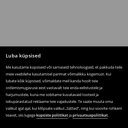
Luba küpsised
Me kasutame küpsiseid või sarnaseid tehnoloogiaid, et pakkuda teile
meie veebilehe kasutamisel parimat võimalikku kogemust. Kui
lubate kõik küpsised, võimaldate meil kanda hoolt teie
ostlemismugavuse eest vastavalt teie enda eelistustele ja
harjumustele, kuna me sobitame kuvatavaid tooteid ja
isikupärastatud reklaame teie vajadustele. Te saate muuta oma
valikut igal ajal, kui klõpsate valikul „Sätted“, ning kui soovite rohkem
teavet, siis lugege
küpsiste poliitikat
ja
privaatsuspoliitikat
.