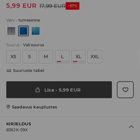
5,99
EUR
17,99
EUR
-67%
Värv
-
tumesinine
Suurus
-
Vali suurus
XS
S
M
L
XL
XXL
Suuruste tabel
Lisa
-
5,99
EUR
Saadavus kauplustes
KIRJELDUS
836JK-59X