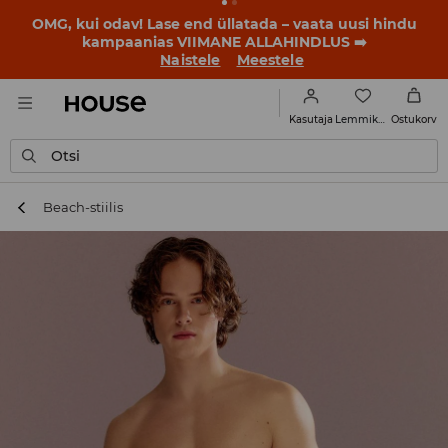
BACK TO SCHOOL
📒
Parimad lood algavad juba enne
esimest koolikella. Alusta uut kooliaastat uue stiiliga!
Naistele
Meestele
Lemmikud
Kasutaja
Ostukorv
Otsi
Beach-stiilis