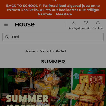
BACK TO SCHOOL
📒
Parimad lood algavad juba enne
esimest koolikella. Alusta uut kooliaastat uue stiiliga!
Naistele
Meestele
Lemmikud
Kasutaja
Ostukorv
Otsi
House
Mehed
Riided
SUMMER