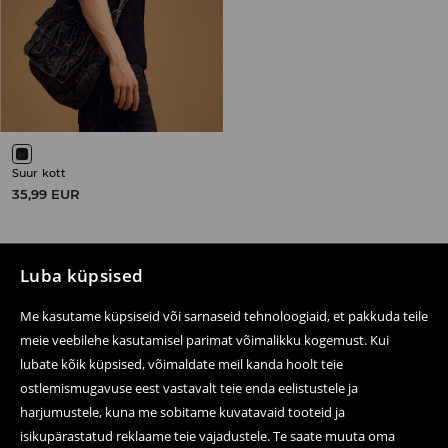
Suur kott
35,99 EUR
Luba küpsised
Järgne meile
Me kasutame küpsiseid või sarnaseid tehnoloogiaid, et pakkuda teile
meie veebilehe kasutamisel parimat võimalikku kogemust. Kui
lubate kõik küpsised, võimaldate meil kanda hoolt teie
ostlemismugavuse eest vastavalt teie enda eelistustele ja
Abi ja kontakt
harjumustele, kuna me sobitame kuvatavaid tooteid ja
E-poest ostmine
isikupärastatud reklaame teie vajadustele. Te saate muuta oma