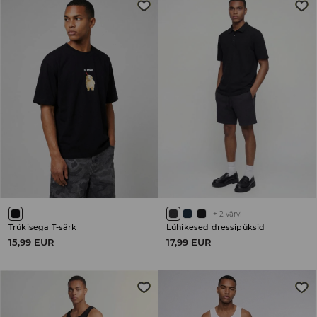
+
2
värvi
Trükisega T-särk
Lühikesed dressipüksid
15,99 EUR
17,99 EUR