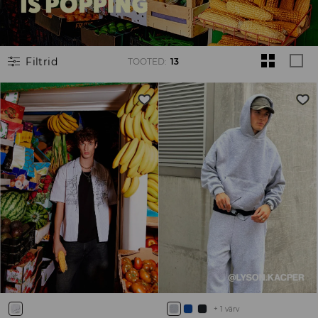
Filtrid
TOOTED
:
13
+
1
värv