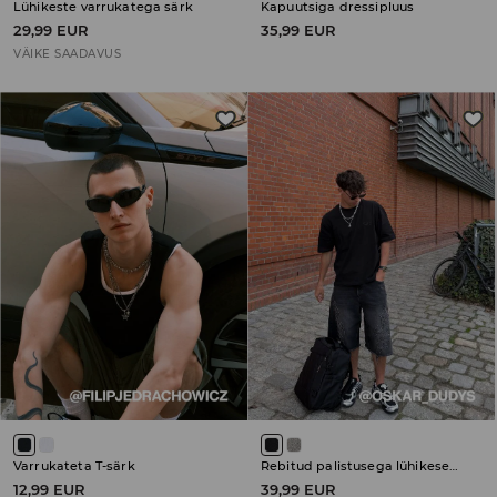
Lühikeste varrukatega särk
Kapuutsiga dressipluus
29,99 EUR
35,99 EUR
VÄIKE SAADAVUS
Varrukateta T-särk
Rebitud palistusega lühikesed teksapüksid
12,99 EUR
39,99 EUR