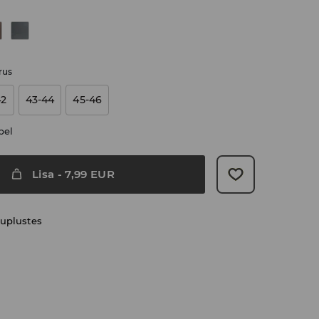
rus
42
43-44
45-46
bel
Lisa
-
7,99
EUR
uplustes