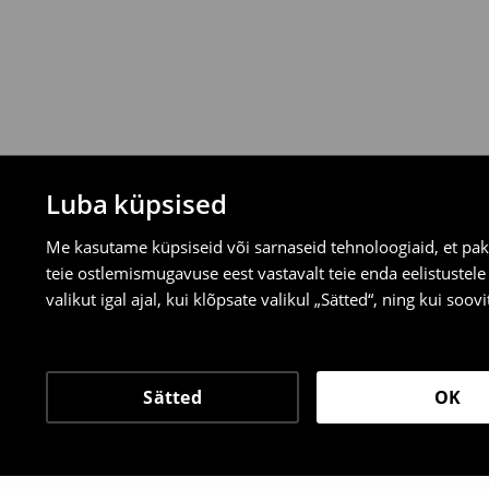
valitud tagastusmeetodite kaudu.
⟶
Tagastuse täpsemad reeglid
Luba küpsised
Me kasutame küpsiseid või sarnaseid tehnoloogiaid, et pak
teie ostlemismugavuse eest vastavalt teie enda eelistustel
valikut igal ajal, kui klõpsate valikul „Sätted“, ning kui soo
Sätted
OK