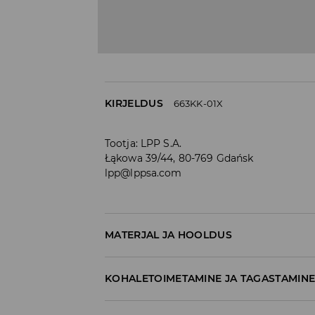
KIRJELDUS
663KK-01X
Tootja
:
LPP S.A.
Łąkowa 39/44, 80-769 Gdańsk
lpp@lppsa.com
MATERJAL JA HOOLDUS
100% EVA
KOHALETOIMETAMINE JA TAGASTAMIN
Tarnepoliitika