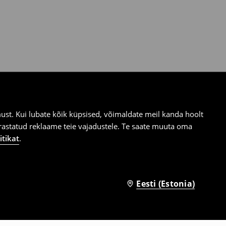
st. Kui lubate kõik küpsised, võimaldate meil kanda hoolt
ärastatud reklaame teie vajadustele. Te saate muuta oma
itikat
.
Eesti (Estonia)