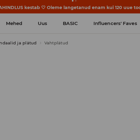
LAHINDLUS kestab 🤍 Oleme langetanud enam kui 120 uue too
Mehed
Uus
BASIC
Influencers' Faves
ndaalid ja plätud
Vahtplätud