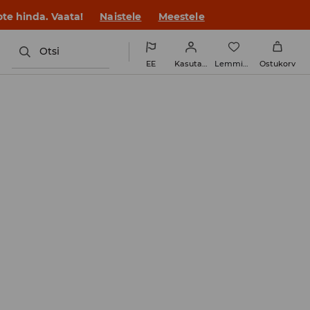
te hinda. Vaata!
Naistele
Meestele
Otsi
EE
Kasutaja
Lemmikud
Ostukorv