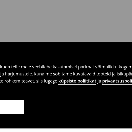
kuda teile meie veebilehe kasutamisel parimat võimalikku kogemu
e ja harjumustele, kuna me sobitame kuvatavaid tooteid ja isikup
vite rohkem teavet, siis lugege
küpsiste poliitikat
ja
privaatsuspoli