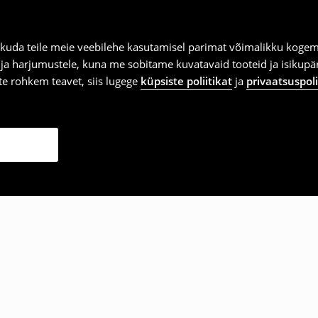
kuda teile meie veebilehe kasutamisel parimat võimalikku kogemu
e ja harjumustele, kuna me sobitame kuvatavaid tooteid ja isikup
vite rohkem teavet, siis lugege
küpsiste poliitikat
ja
privaatsuspoli