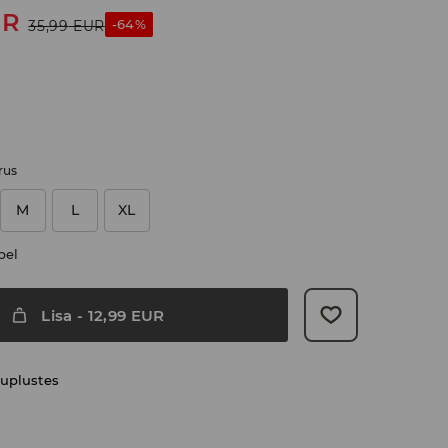
UR
-64%
35,99
EUR
rus
M
L
XL
bel
Lisa
-
12,99
EUR
uplustes