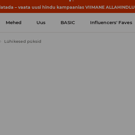
lgavad juba enne esimest koolikella. Alusta uut kooliaastat u
Mehed
Uus
BASIC
Influencers' Faves
Lühikesed püksid