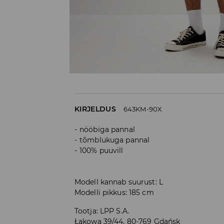
KIRJELDUS
643KM-90X
nööbiga pannal
tõmblukuga pannal
100% puuvill
Modell kannab suurust: L
Modelli pikkus: 185 cm
Tootja
:
LPP S.A.
Łąkowa 39/44, 80-769 Gdańsk