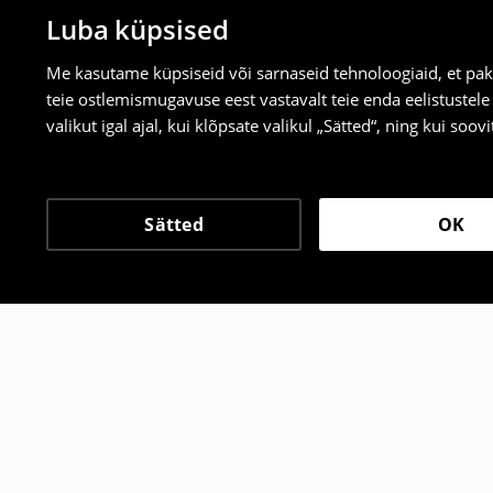
Luba küpsised
Me kasutame küpsiseid või sarnaseid tehnoloogiaid, et pak
teie ostlemismugavuse eest vastavalt teie enda eelistustel
valikut igal ajal, kui klõpsate valikul „Sätted“, ning kui soo
Sätted
OK