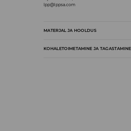
lpp@lppsa.com
MATERJAL JA HOOLDUS
100% PUUVILL
KOHALETOIMETAMINE JA TAGASTAMIN
Tarnepoliitika
Kättesaamine poest:
tasuta saatmine
3-8 tööpäeva
Kohaletoimetamine DPD pakiautomaat
3,99€
*
3-8 tööpäeva
Kuller DPD (Internetimakse)
5,99€
*
3-8 tööpäeva