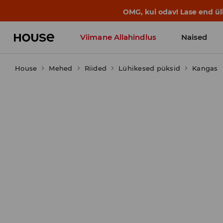
BACK TO SCHOOL
📒
Parimad lood a
Viimane Allahindlus
Naised
House
Mehed
Riided
Lühikesed püksid
Kangas