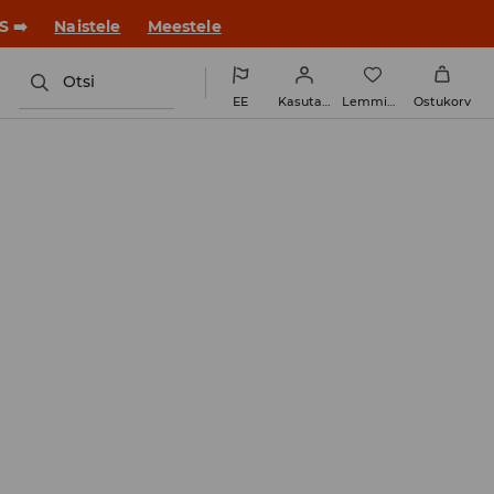
ue stiiliga!
Naistele
Meestele
Otsi
EE
Kasutaja
Lemmikud
Ostukorv