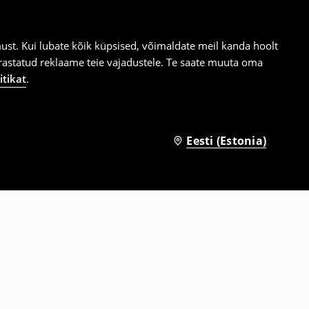
st. Kui lubate kõik küpsised, võimaldate meil kanda hoolt
ärastatud reklaame teie vajadustele. Te saate muuta oma
itikat
.
Eesti (Estonia)