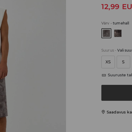
12,99
E
Värv
-
tumehall
Suurus
-
Vali suu
XS
S
Suuruste ta
Saadavus ka