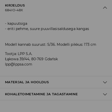
KIRJELDUS
684IO-48X
kapuutsiga
eriti pehme, suure puuvillasisaldusega kangas
Modell kannab suurust: S/36. Modelli pikkus: 173 cm
Tootja
:
LPP S.A.
Łąkowa 39/44, 80-769 Gdańsk
lpp@lppsa.com
MATERJAL JA HOOLDUS
KOHALETOIMETAMINE JA TAGASTAMINE
60% PUUVILL, 40% POLÜESTER
Tarnepoliitika