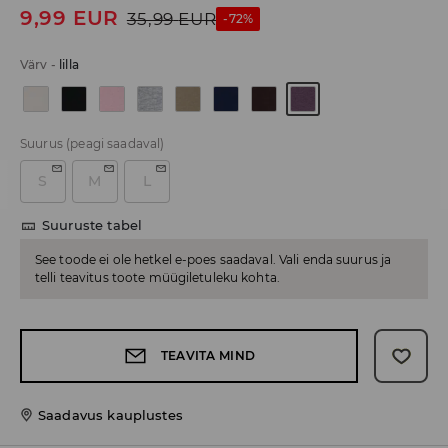
9,99
EUR
35,99
EUR
-72%
Värv
-
lilla
Suurus
(peagi saadaval)
S
M
L
Suuruste tabel
See toode ei ole hetkel e-poes saadaval. Vali enda suurus ja
telli teavitus toote müügiletuleku kohta.
TEAVITA MIND
Saadavus kauplustes