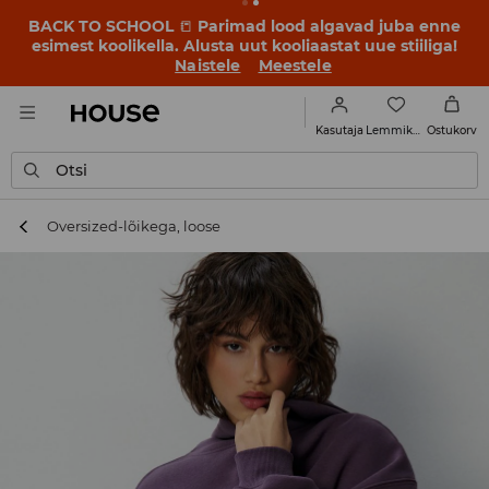
BACK TO SCHOOL
📒
Parimad lood algavad juba enne
esimest koolikella. Alusta uut kooliaastat uue stiiliga!
Naistele
Meestele
Lemmikud
Kasutaja
Ostukorv
Otsi
Oversized-lõikega, loose