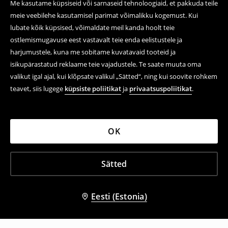
Me kasutame küpsiseid või sarnaseid tehnoloogiaid, et pakkuda teile
meie veebilehe kasutamisel parimat võimalikku kogemust. Kui
lubate kõik küpsised, võimaldate meil kanda hoolt teie
ostlemismugavuse eest vastavalt teie enda eelistustele ja
harjumustele, kuna me sobitame kuvatavaid tooteid ja
isikupärastatud reklaame teie vajadustele. Te saate muuta oma
valikut igal ajal, kui klõpsate valikul „Sätted“, ning kui soovite rohkem
teavet, siis lugege
küpsiste poliitikat
ja
privaatsuspoliitikat
.
OK
Sätted
Eesti (Estonia)