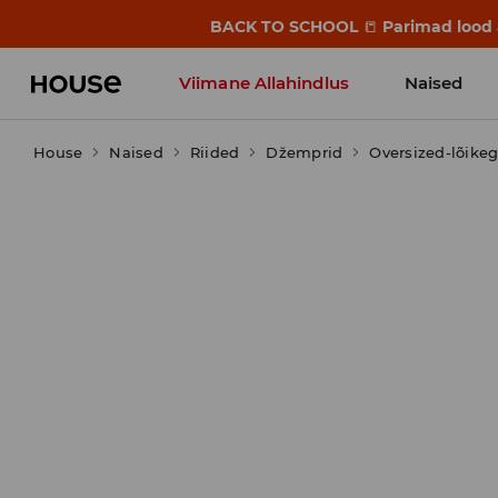
BACK TO SCHOOL
📒
Parimad lood a
Viimane Allahindlus
Naised
House
Naised
Riided
Džemprid
Oversized-lõikeg