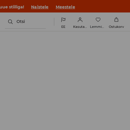
ue stiiliga!
Naistele
Meestele
Otsi
EE
Kasutaja
Lemmikud
Ostukorv