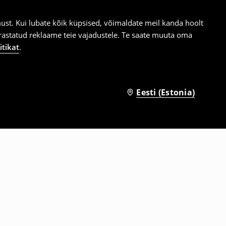
st. Kui lubate kõik küpsised, võimaldate meil kanda hoolt
ärastatud reklaame teie vajadustele. Te saate muuta oma
itikat
.
Eesti (Estonia)