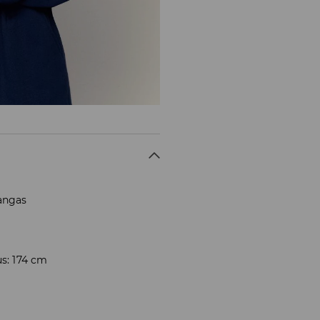
kangas
us: 174 cm