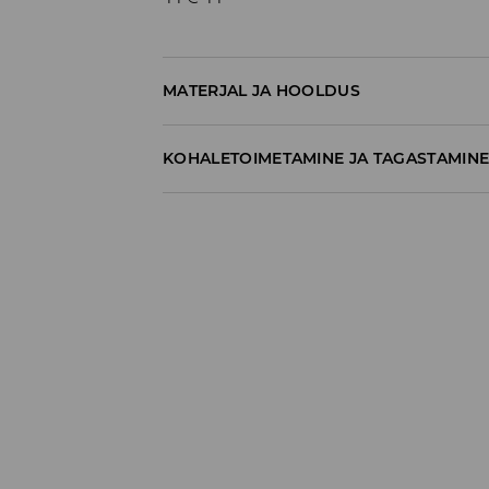
MATERJAL JA HOOLDUS
60% PUUVILL, 40% POLÜESTER
KOHALETOIMETAMINE JA TAGASTAMIN
Tarnepoliitika
Kättesaamine poest:
tasuta saatmine
3-8 tööpäeva
Kohaletoimetamine DPD pakiautomaat
3,99€
*
3-8 tööpäeva
Kuller DPD (Internetimakse)
5,99€
*
3-8 tööpäeva
Kuller DPD (Tasumine paki kättesaamisel