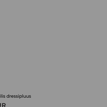
lis dressipluus
UR