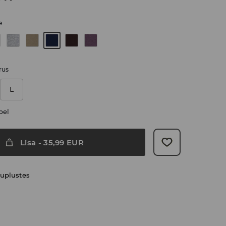
e
rus
L
bel
Lisa
-
35,99
EUR
uplustes