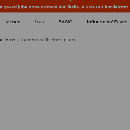
lgavad juba enne esimest koolikella. Alusta uut kooliaastat u
Mehed
Uus
BASIC
Influencers' Faves
a, loose
Bomber-stiilis dressipluus