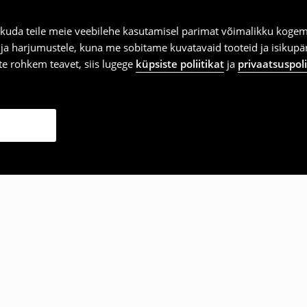
kuda teile meie veebilehe kasutamisel parimat võimalikku kogemu
e ja harjumustele, kuna me sobitame kuvatavaid tooteid ja isikup
vite rohkem teavet, siis lugege
küpsiste poliitikat
ja
privaatsuspoli