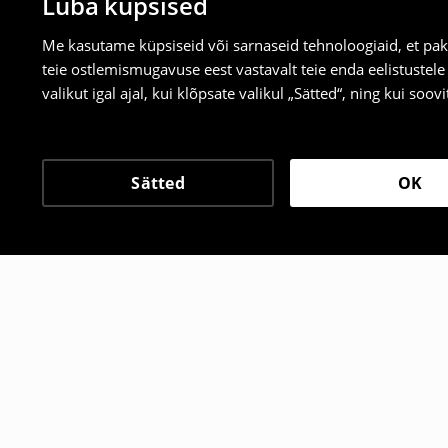
Luba küpsised
Me kasutame küpsiseid või sarnaseid tehnoloogiaid, et pak
teie ostlemismugavuse eest vastavalt teie enda eelistustel
valikut igal ajal, kui klõpsate valikul „Sätted“, ning kui soo
Sätted
OK