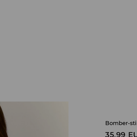
Bomber-stii
35,99
E