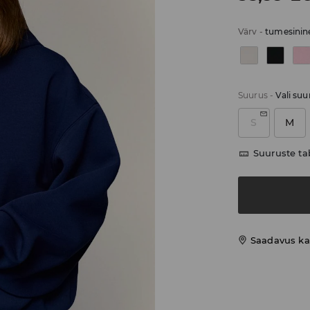
Värv
-
tumesinin
Suurus
-
Vali suu
S
M
Suuruste ta
Saadavus ka