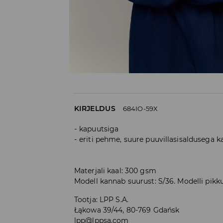
KIRJELDUS
684IO-59X
kapuutsiga
eriti pehme, suure puuvillasisaldusega 
Materjali kaal: 300 gsm
Modell kannab suurust: S/36. Modelli pikk
Tootja
:
LPP S.A.
Łąkowa 39/44, 80-769 Gdańsk
lpp@lppsa.com