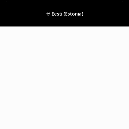
Eesti (Estonia)
Teised kliendid valisid ka
Linaseguga püksid
Carrot-lõikega püksid