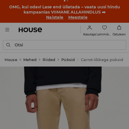
OMG, kui odav! Lase end üllatada – vaata uusi hindu
kampaanias VIIMANE ALLAHINDLUS ➡️
Naistele
Meestele
Lemmikud
Kasutaja
Ostukorv
Otsi
House
Mehed
Riided
Püksid
Carrot-lõikega püksid