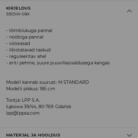
KIRJELDUS
9305W-08X
tõmblukuga pannal
nööbiga pannal
vööaasad
libistatavad taskud
reguleeritav ahel
eriti pehme, suure puuvillasisaldusega kangas
Modell kannab suurust: M STANDARD
Modelli pikkus: 185 cm
Tootja
:
LPP S.A.
Łąkowa 39/44, 80-769 Gdańsk
lpp@lppsa.com
MATERJAL JA HOOLDUS