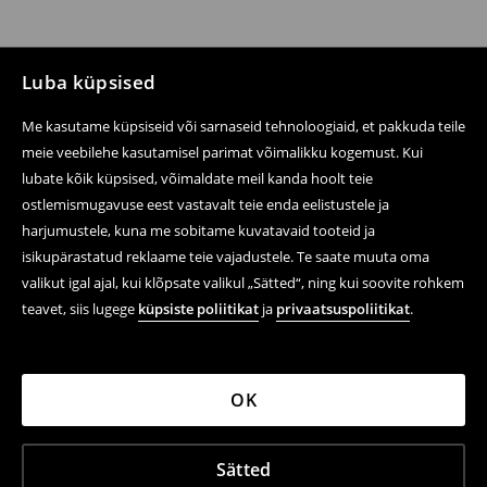
Luba küpsised
Me kasutame küpsiseid või sarnaseid tehnoloogiaid, et pakkuda teile
meie veebilehe kasutamisel parimat võimalikku kogemust. Kui
lubate kõik küpsised, võimaldate meil kanda hoolt teie
ostlemismugavuse eest vastavalt teie enda eelistustele ja
harjumustele, kuna me sobitame kuvatavaid tooteid ja
isikupärastatud reklaame teie vajadustele. Te saate muuta oma
valikut igal ajal, kui klõpsate valikul „Sätted“, ning kui soovite rohkem
teavet, siis lugege
küpsiste poliitikat
ja
privaatsuspoliitikat
.
OK
Sätted