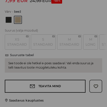
7,99
EUR
24,99
EUR
-68%
Värv
-
beež
Suurus
(välja müüdud)
XS
S
M
M
STANDARD
STANDARD
STANDARD
LONG
ST
Suuruste tabel
See toode ei ole hetkel e-poes saadaval. Vali enda suurus ja
telli teavitus toote müügiletuleku kohta.
TEAVITA MIND
Saadavus kauplustes