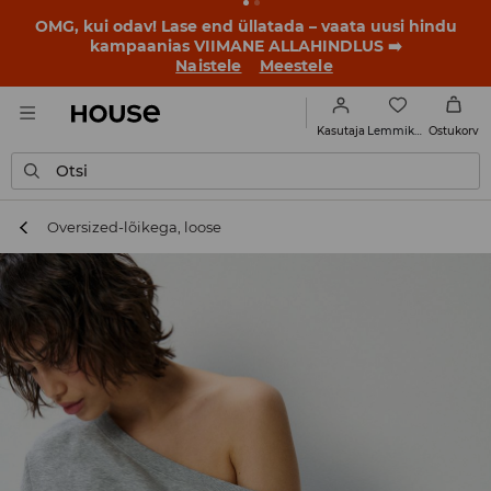
OMG, kui odav! Lase end üllatada – vaata uusi hindu
kampaanias VIIMANE ALLAHINDLUS ➡️
Naistele
Meestele
Lemmikud
Kasutaja
Ostukorv
Otsi
Oversized-lõikega, loose