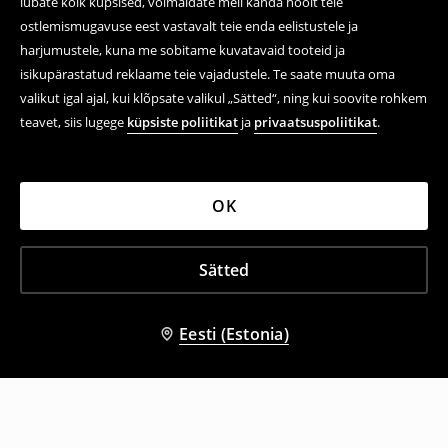
lubate kõik küpsised, võimaldate meil kanda hoolt teie
ostlemismugavuse eest vastavalt teie enda eelistustele ja
harjumustele, kuna me sobitame kuvatavaid tooteid ja
isikupärastatud reklaame teie vajadustele. Te saate muuta oma
valikut igal ajal, kui klõpsate valikul „Sätted“, ning kui soovite rohkem
teavet, siis lugege
küpsiste poliitikat
ja
privaatsuspoliitikat
.
OK
Sätted
Eesti (Estonia)