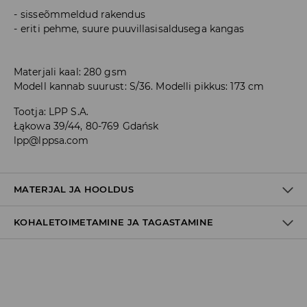
sisseõmmeldud rakendus
eriti pehme, suure puuvillasisaldusega kangas
Materjali kaal: 280 gsm
Modell kannab suurust: S/36. Modelli pikkus: 173 cm
Tootja
:
LPP S.A.
Łąkowa 39/44, 80-769 Gdańsk
lpp@lppsa.com
MATERJAL JA HOOLDUS
KOHALETOIMETAMINE JA TAGASTAMINE
60% PUUVILL, 40% POLÜESTER
Tarnepoliitika
Kättesaamine poest:
tasuta saatmine