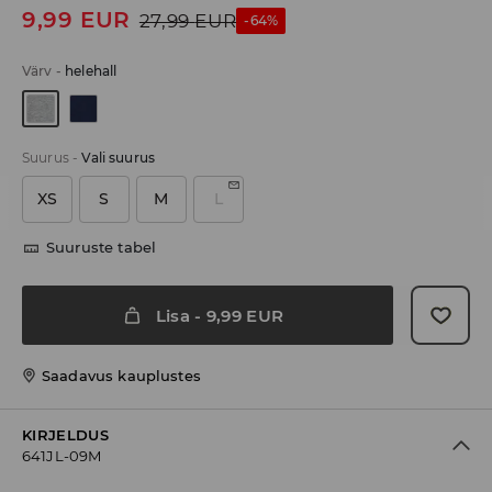
9,99
EUR
27,99
EUR
-64%
Värv
-
helehall
Suurus
-
Vali suurus
XS
S
M
L
Suuruste tabel
Lisa
-
9,99
EUR
Saadavus kauplustes
KIRJELDUS
641JL-09M