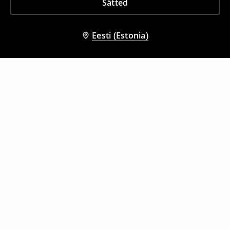
Sätted
Eesti (Estonia)
Teised kliendid valisid ka