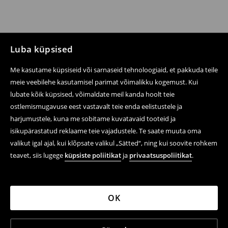
Luba küpsised
Me kasutame küpsiseid või sarnaseid tehnoloogiaid, et pakkuda teile
meie veebilehe kasutamisel parimat võimalikku kogemust. Kui
lubate kõik küpsised, võimaldate meil kanda hoolt teie
ostlemismugavuse eest vastavalt teie enda eelistustele ja
harjumustele, kuna me sobitame kuvatavaid tooteid ja
isikupärastatud reklaame teie vajadustele. Te saate muuta oma
valikut igal ajal, kui klõpsate valikul „Sätted“, ning kui soovite rohkem
teavet, siis lugege
küpsiste poliitikat
ja
privaatsuspoliitikat
.
OK