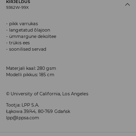
KIRJELDUS
9362W-99X
pikk varrukas
langetatud õlajoon
ümmargune dekoltee
trükis ees
soonilised servad
Materjali kaal: 280 gsm
Modelli pikkus: 185 cm
© University of California, Los Angeles
Tootja
:
LPP S.A.
Łąkowa 39/44, 80-769 Gdańsk
lpp@lppsa.com