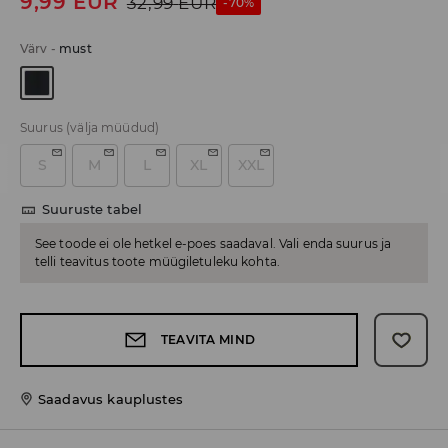
9,99
EUR
32,99
EUR
-70%
Värv
-
must
Suurus
(välja müüdud)
S
M
L
XL
XXL
Suuruste tabel
See toode ei ole hetkel e-poes saadaval. Vali enda suurus ja
telli teavitus toote müügiletuleku kohta.
TEAVITA MIND
Saadavus kauplustes