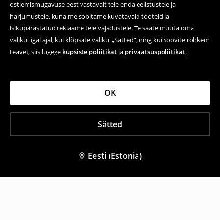
ostlemismugavuse eest vastavalt teie enda eelistustele ja
harjumustele, kuna me sobitame kuvatavaid tooteid ja
isikupärastatud reklaame teie vajadustele. Te saate muuta oma
valikut igal ajal, kui klõpsate valikul „Sätted“, ning kui soovite rohkem
teavet, siis lugege
küpsiste poliitikat
ja
privaatsuspoliitikat
.
OK
Sätted
Eesti (Estonia)