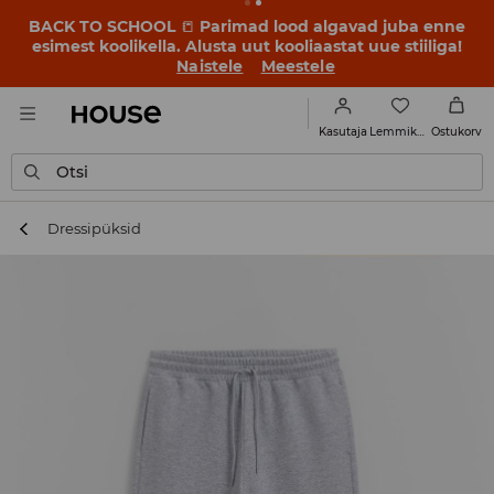
BACK TO SCHOOL
📒
Parimad lood algavad juba enne
esimest koolikella. Alusta uut kooliaastat uue stiiliga!
Naistele
Meestele
Lemmikud
Kasutaja
Ostukorv
Otsi
Dressipüksid