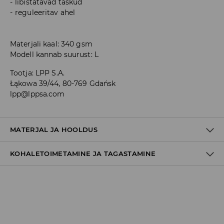
libistatavad taskud
reguleeritav ahel
Materjali kaal: 340 gsm
Modell kannab suurust: L
Tootja
:
LPP S.A.
Łąkowa 39/44, 80-769 Gdańsk
lpp@lppsa.com
MATERJAL JA HOOLDUS
KOHALETOIMETAMINE JA TAGASTAMINE
60% PUUVILL, 40% POLÜESTER
Tarnepoliitika
Kättesaamine poest:
tasuta saatmine