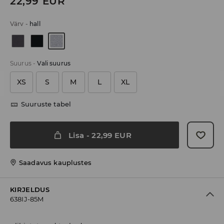
22,99
EUR
Värv
-
hall
Suurus
-
Vali suurus
XS
S
M
L
XL
Suuruste tabel
Lisa
-
22,99
EUR
Saadavus kauplustes
KIRJELDUS
638IJ-85M