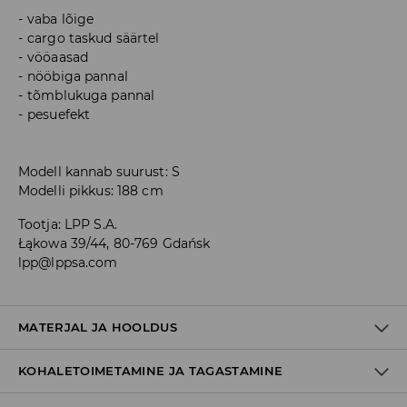
vaba lõige
cargo taskud säärtel
vööaasad
nööbiga pannal
tõmblukuga pannal
pesuefekt
Modell kannab suurust: S
Modelli pikkus: 188 cm
Tootja
:
LPP S.A.
Łąkowa 39/44, 80-769 Gdańsk
lpp@lppsa.com
MATERJAL JA HOOLDUS
KOHALETOIMETAMINE JA TAGASTAMINE
Materjal I
:
100% PUUVILL