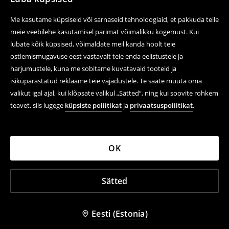
Me kasutame küpsiseid või sarnaseid tehnoloogiaid, et pakkuda teile
meie veebilehe kasutamisel parimat võimalikku kogemust. Kui
lubate kõik küpsised, võimaldate meil kanda hoolt teie
ostlemismugavuse eest vastavalt teie enda eelistustele ja
harjumustele, kuna me sobitame kuvatavaid tooteid ja
isikupärastatud reklaame teie vajadustele. Te saate muuta oma
valikut igal ajal, kui klõpsate valikul „Sätted“, ning kui soovite rohkem
teavet, siis lugege
küpsiste poliitikat
ja
privaatsuspoliitikat
.
OK
Sätted
Eesti (Estonia)