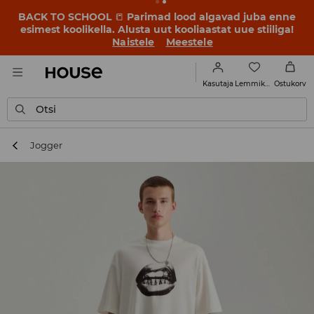
BACK TO SCHOOL
📒
Parimad lood algavad juba enne
esimest koolikella. Alusta uut kooliaastat uue stiiliga!
Naistele
Meestele
Lemmikud
Kasutaja
Ostukorv
Otsi
Jogger