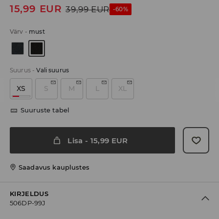
15,99
EUR
39,99
EUR
-60%
Värv
-
must
Suurus
-
Vali suurus
XS
S
M
L
XL
Suuruste tabel
Lisa
-
15,99
EUR
Saadavus kauplustes
KIRJELDUS
506DP-99J