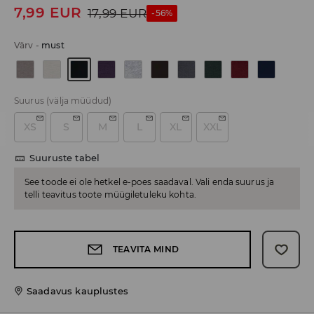
7,99
EUR
17,99
EUR
-56%
Värv
-
must
Suurus
(välja müüdud)
XS
S
M
L
XL
XXL
Suuruste tabel
See toode ei ole hetkel e-poes saadaval. Vali enda suurus ja
telli teavitus toote müügiletuleku kohta.
TEAVITA MIND
Saadavus kauplustes