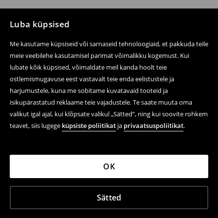
Luba küpsised
Me kasutame küpsiseid või sarnaseid tehnoloogiaid, et pakkuda teile
meie veebilehe kasutamisel parimat võimalikku kogemust. Kui
lubate kõik küpsised, võimaldate meil kanda hoolt teie
ostlemismugavuse eest vastavalt teie enda eelistustele ja
harjumustele, kuna me sobitame kuvatavaid tooteid ja
isikupärastatud reklaame teie vajadustele. Te saate muuta oma
valikut igal ajal, kui klõpsate valikul „Sätted“, ning kui soovite rohkem
teavet, siis lugege
küpsiste poliitikat
ja
privaatsuspoliitikat
.
OK
Sätted