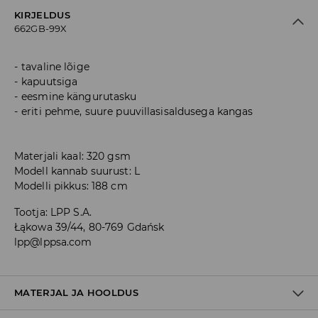
KIRJELDUS
662GB-99X
tavaline lõige
kapuutsiga
eesmine kängurutasku
eriti pehme, suure puuvillasisaldusega kangas
Materjali kaal: 320 gsm
Modell kannab suurust: L
Modelli pikkus: 188 cm
Tootja
:
LPP S.A.
Łąkowa 39/44, 80-769 Gdańsk
lpp@lppsa.com
MATERJAL JA HOOLDUS