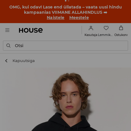
OMG, kui odav! Lase end üllatada – vaata uusi hindu
kampaanias VIIMANE ALLAHINDLUS ➡️
Naistele
Meestele
Lemmikud
Kasutaja
Ostukorv
Otsi
Kapuutsiga