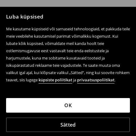
Luba küpsised
Me kasutame küpsiseid või sarnaseid tehnoloogiaid, et pakkuda teile
meie veebilehe kasutamisel parimat võimalikku kogemust. Kui
lubate kõik küpsised, võimaldate meil kanda hoolt teie
ostlemismugavuse eest vastavalt teie enda eelistustele ja
harjumustele, kuna me sobitame kuvatavaid tooteid ja
isikupärastatud reklaame teie vajadustele. Te saate muuta oma
valikut igal ajal, kui klõpsate valikul „Sätted“, ning kui soovite rohkem
teavet, siis lugege
küpsiste poliitikat
ja
privaatsuspoliitikat
.
OK
Sätted