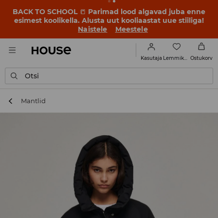
BACK TO SCHOOL
📒
Parimad lood algavad juba enne
esimest koolikella. Alusta uut kooliaastat uue stiiliga!
Naistele
Meestele
Lemmikud
Kasutaja
Ostukorv
Otsi
Mantlid