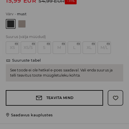
15,99
EUR
54,99
EUR
-71%
Värv
-
must
Suurus
(välja müüdud)
XS
XS/S
S
M
L
XL
M/L
Suuruste tabel
See toode ei ole hetkel e-poes saadaval. Vali enda suurus ja
telli teavitus toote müügiletuleku kohta.
TEAVITA MIND
Saadavus kauplustes