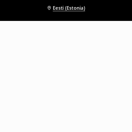
Eesti (Estonia)
Teised kliendid valisid ka
Vahtplätud
Pahkluusokid, 5 paari
2
,
99
EUR
17,99
EUR
1
,
99
EUR
7,99
EUR