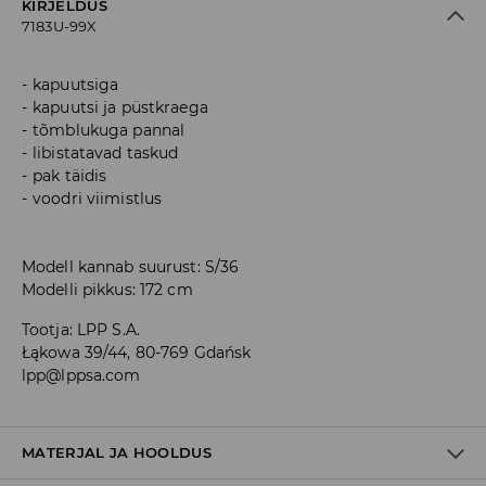
KIRJELDUS
7183U-99X
kapuutsiga
kapuutsi ja püstkraega
tõmblukuga pannal
libistatavad taskud
pak täidis
voodri viimistlus
Modell kannab suurust: S/36
Modelli pikkus: 172 cm
Tootja
:
LPP S.A.
Łąkowa 39/44, 80-769 Gdańsk
lpp@lppsa.com
MATERJAL JA HOOLDUS