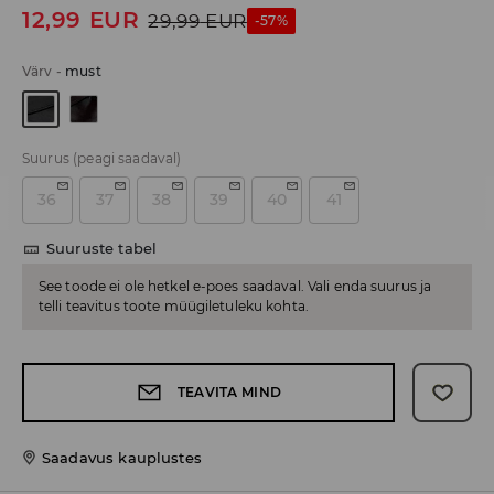
12,99
EUR
29,99
EUR
-57%
Värv
-
must
Suurus
(peagi saadaval)
36
37
38
39
40
41
Suuruste tabel
See toode ei ole hetkel e-poes saadaval. Vali enda suurus ja
telli teavitus toote müügiletuleku kohta.
TEAVITA MIND
Saadavus kauplustes