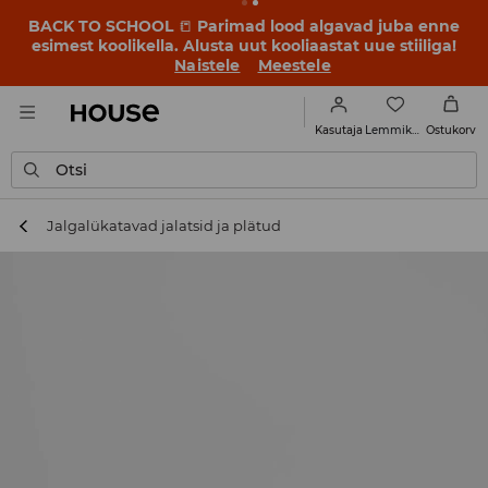
BACK TO SCHOOL
📒
Parimad lood algavad juba enne
esimest koolikella. Alusta uut kooliaastat uue stiiliga!
Naistele
Meestele
Lemmikud
Kasutaja
Ostukorv
Otsi
Jalgalükatavad jalatsid ja plätud