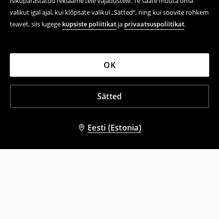
isikupärastatud reklaame teie vajadustele. Te saate muuta oma
valikut igal ajal, kui klõpsate valikul „Sätted“, ning kui soovite rohkem
teavet, siis lugege
küpsiste poliitikat
ja
privaatsuspoliitikat
.
OK
Sätted
Eesti (Estonia)