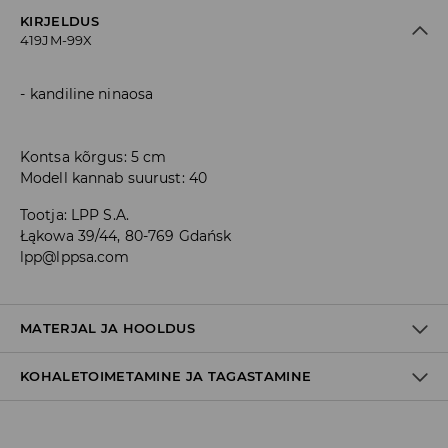
KIRJELDUS
419JM-99X
kandiline ninaosa
Kontsa kõrgus: 5 cm
Modell kannab suurust: 40
Tootja
:
LPP S.A.
Łąkowa 39/44, 80-769 Gdańsk
lpp@lppsa.com
MATERJAL JA HOOLDUS
KOHALETOIMETAMINE JA TAGASTAMINE
100% POLÜURETAAN
Tarnepoliitika