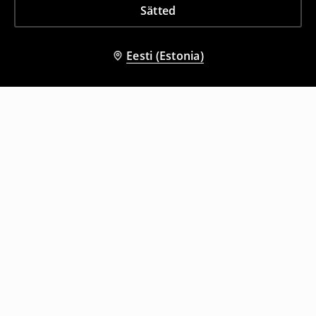
Sätted
Eesti (Estonia)
Teised kliendid valisid ka