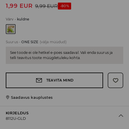
1,99
EUR
9,99
EUR
-80%
Värv
-
kuldne
Suurus
-
ONE SIZE
(välja müüdud)
See toode ei ole hetkel e-poes saadaval. Vali enda suurus ja
telli teavitus toote müügiletuleku kohta.
TEAVITA MIND
Saadavus kauplustes
KIRJELDUS
8112U-GLD