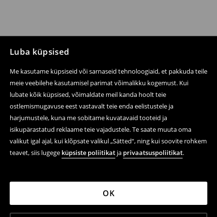
Luba küpsised
Me kasutame küpsiseid või sarnaseid tehnoloogiaid, et pakkuda teile
meie veebilehe kasutamisel parimat võimalikku kogemust. Kui
lubate kõik küpsised, võimaldate meil kanda hoolt teie
ostlemismugavuse eest vastavalt teie enda eelistustele ja
harjumustele, kuna me sobitame kuvatavaid tooteid ja
isikupärastatud reklaame teie vajadustele. Te saate muuta oma
valikut igal ajal, kui klõpsate valikul „Sätted“, ning kui soovite rohkem
teavet, siis lugege
küpsiste poliitikat
ja
privaatsuspoliitikat
.
OK