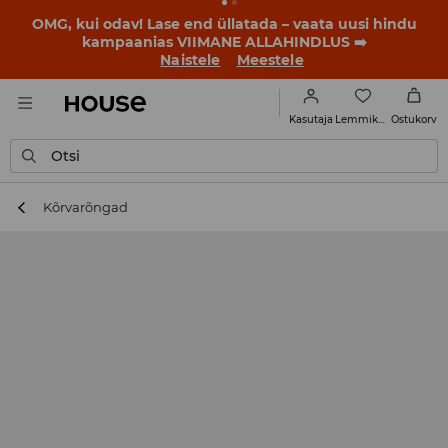
BACK TO SCHOOL
📒
Parimad lood algavad juba enne
esimest koolikella. Alusta uut kooliaastat uue stiiliga!
Naistele
Meestele
Lemmikud
Kasutaja
Ostukorv
Otsi
Kõrvarõngad