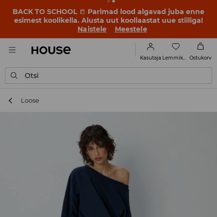
BACK TO SCHOOL
📒
Parimad lood algavad juba enne
esimest koolikella. Alusta uut kooliaastat uue stiiliga!
Naistele
Meestele
Lemmikud
Kasutaja
Ostukorv
Otsi
Loose