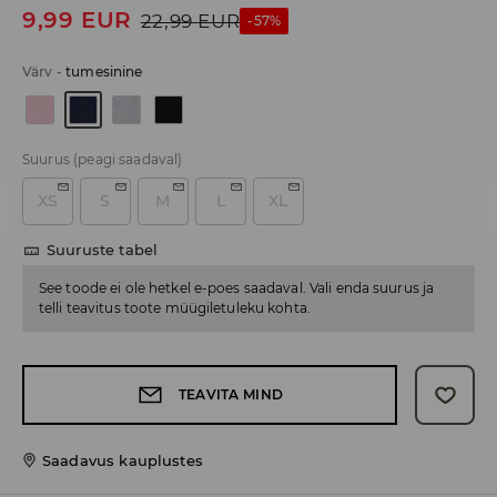
9,99
EUR
22,99
EUR
-57%
Värv
-
tumesinine
Suurus
(peagi saadaval)
XS
S
M
L
XL
Suuruste tabel
See toode ei ole hetkel e-poes saadaval. Vali enda suurus ja
telli teavitus toote müügiletuleku kohta.
TEAVITA MIND
Saadavus kauplustes