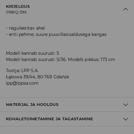
KIRJELDUS
098IQ-59X
reguleeritav ahel
eriti pehme, suure puuvillasisaldusega kangas
Modell kannab suurust: S
Modell kannab suurust: S/36. Modelli pikkus: 173 cm
Tootja
:
LPP S.A.
Łąkowa 39/44, 80-769 Gdańsk
lpp@lppsa.com
MATERJAL JA HOOLDUS
KOHALETOIMETAMINE JA TAGASTAMINE
60% PUUVILL, 40% POLÜESTER