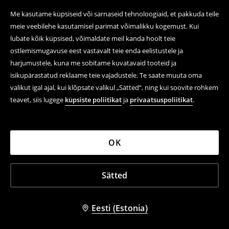
Me kasutame küpsiseid või sarnaseid tehnoloogiaid, et pakkuda teile
meie veebilehe kasutamisel parimat võimalikku kogemust. Kui
lubate kõik küpsised, võimaldate meil kanda hoolt teie
ostlemismugavuse eest vastavalt teie enda eelistustele ja
harjumustele, kuna me sobitame kuvatavaid tooteid ja
isikupärastatud reklaame teie vajadustele. Te saate muuta oma
valikut igal ajal, kui klõpsate valikul „Sätted“, ning kui soovite rohkem
teavet, siis lugege
küpsiste poliitikat
ja
privaatsuspoliitikat
.
OK
Sätted
Eesti (Estonia)