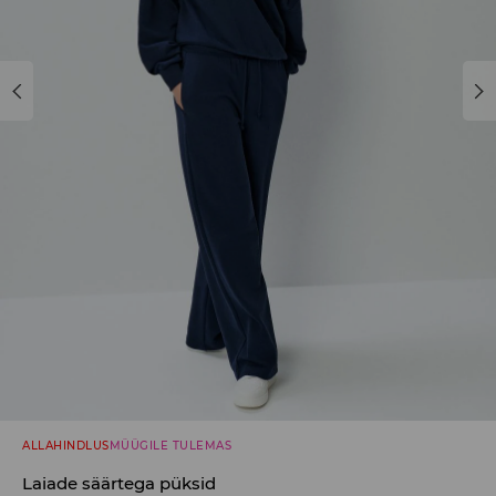
ALLAHINDLUS
MÜÜGILE TULEMAS
Laiade säärtega püksid