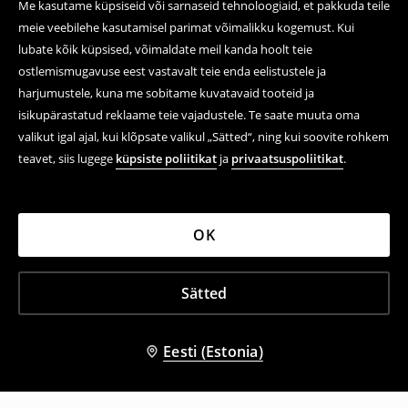
Me kasutame küpsiseid või sarnaseid tehnoloogiaid, et pakkuda teile
meie veebilehe kasutamisel parimat võimalikku kogemust. Kui
lubate kõik küpsised, võimaldate meil kanda hoolt teie
ostlemismugavuse eest vastavalt teie enda eelistustele ja
harjumustele, kuna me sobitame kuvatavaid tooteid ja
isikupärastatud reklaame teie vajadustele. Te saate muuta oma
valikut igal ajal, kui klõpsate valikul „Sätted“, ning kui soovite rohkem
teavet, siis lugege
küpsiste poliitikat
ja
privaatsuspoliitikat
.
OK
Sätted
Eesti (Estonia)