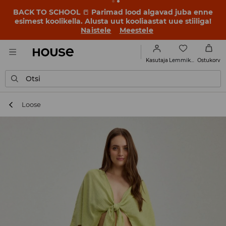
BACK TO SCHOOL
📒
Parimad lood algavad juba enne
esimest koolikella. Alusta uut kooliaastat uue stiiliga!
Naistele
Meestele
Lemmikud
Kasutaja
Ostukorv
Otsi
Loose