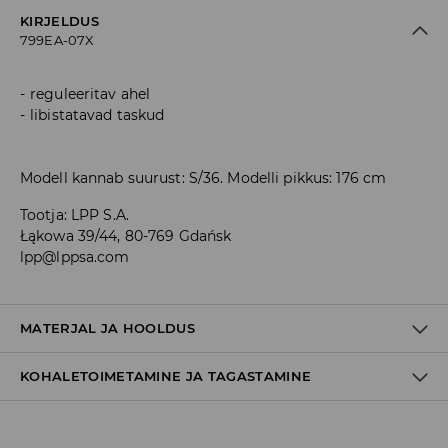
KIRJELDUS
799EA-07X
reguleeritav ahel
libistatavad taskud
Modell kannab suurust: S/36. Modelli pikkus: 176 cm
Tootja
:
LPP S.A.
Łąkowa 39/44, 80-769 Gdańsk
lpp@lppsa.com
MATERJAL JA HOOLDUS
KOHALETOIMETAMINE JA TAGASTAMINE
Materjal I
:
100% PUUVILL
Materjal II
:
100% PUUVILL
Tarnepoliitika
MASINPESU MAKS.TEMP. 30 ° C – TAVAPESU