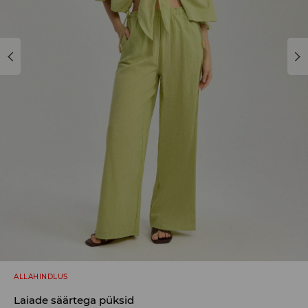
ALLAHINDLUS
Laiade säärtega püksid