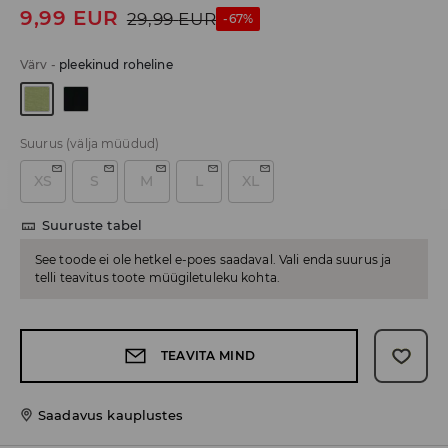
9,99
EUR
29,99
EUR
-67%
Värv
-
pleekinud roheline
Suurus
(välja müüdud)
XS
S
M
L
XL
Suuruste tabel
See toode ei ole hetkel e-poes saadaval. Vali enda suurus ja
telli teavitus toote müügiletuleku kohta.
TEAVITA MIND
Saadavus kauplustes