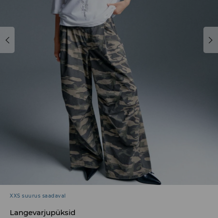
XXS suurus saadaval
Langevarjupüksid