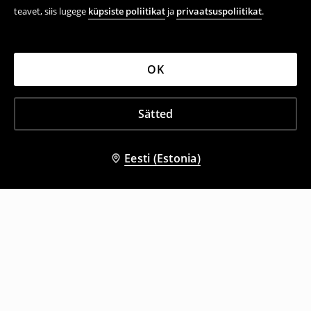
teavet, siis lugege
küpsiste poliitikat
ja
privaatsuspoliitikat
.
OK
Sätted
Eesti (Estonia)