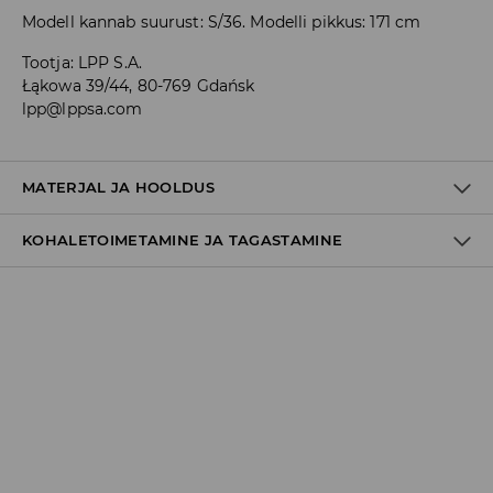
Modell kannab suurust: S/36. Modelli pikkus: 171 cm
Tootja
:
LPP S.A.
Łąkowa 39/44, 80-769 Gdańsk
lpp@lppsa.com
MATERJAL JA HOOLDUS
KOHALETOIMETAMINE JA TAGASTAMINE
100% PUUVILL
Tarnepoliitika
Kättesaamine poest:
tasuta saatmine
3-8 tööpäeva
Kohaletoimetamine DPD pakiautomaat
3,99€
*
3-8 tööpäeva
Kuller DPD (Internetimakse)