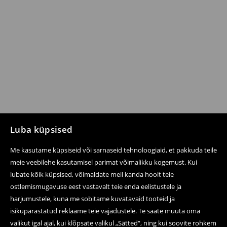
Luba küpsised
Me kasutame küpsiseid või sarnaseid tehnoloogiaid, et pakkuda teile
meie veebilehe kasutamisel parimat võimalikku kogemust. Kui
lubate kõik küpsised, võimaldate meil kanda hoolt teie
ostlemismugavuse eest vastavalt teie enda eelistustele ja
harjumustele, kuna me sobitame kuvatavaid tooteid ja
isikupärastatud reklaame teie vajadustele. Te saate muuta oma
valikut igal ajal, kui klõpsate valikul „Sätted“, ning kui soovite rohkem