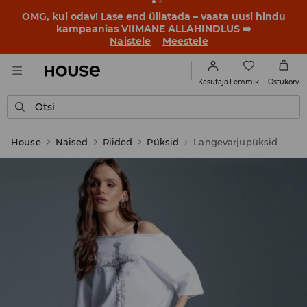
OMG, kui odav! Lase end üllatada – vaata uusi hindu
kampaanias VIIMANE ALLAHINDLUS ➡️
Naistele
Meestele
Lemmikud
Kasutaja
Ostukorv
Otsi
House
Naised
Riided
Püksid
Langevarjupüksid