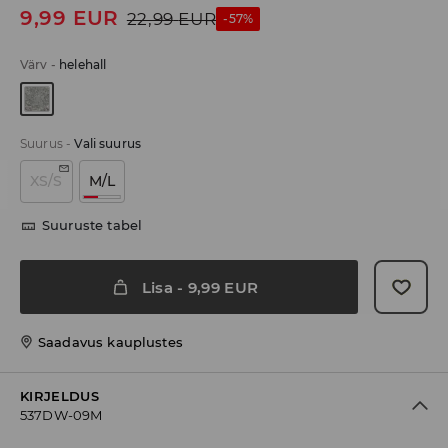
9,99
EUR
22,99
EUR
-57%
Värv
-
helehall
Suurus
-
Vali suurus
XS/S
M/L
Suuruste tabel
Lisa
-
9,99
EUR
Saadavus kauplustes
KIRJELDUS
537DW-09M