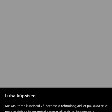
Luba küpsised
Me kasutame küpsiseid või sarnaseid tehnoloogiaid, et pakkuda teile
meie veebilehe kasutamisel parimat võimalikku kogemust. Kui