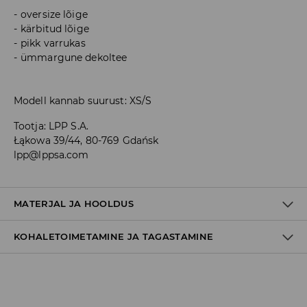
oversize lõige
kärbitud lõige
pikk varrukas
ümmargune dekoltee
Modell kannab suurust: XS/S
Tootja
:
LPP S.A.
Łąkowa 39/44, 80-769 Gdańsk
lpp@lppsa.com
MATERJAL JA HOOLDUS
KOHALETOIMETAMINE JA TAGASTAMINE
96% POLÜESTER, 4% ELASTAAN
Tarnepoliitika
Kättesaamine poest: