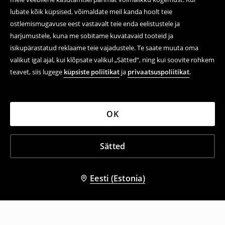
lubate kõik küpsised, võimaldate meil kanda hoolt teie
ostlemismugavuse eest vastavalt teie enda eelistustele ja
harjumustele, kuna me sobitame kuvatavaid tooteid ja
isikupärastatud reklaame teie vajadustele. Te saate muuta oma
valikut igal ajal, kui klõpsate valikul „Sätted“, ning kui soovite rohkem
teavet, siis lugege
küpsiste poliitikat
ja
privaatsuspoliitikat
.
OK
Sätted
Eesti (Estonia)