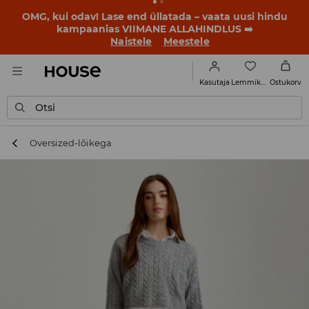
BACK TO SCHOOL
📒
Parimad lood algavad juba enne
esimest koolikella. Alusta uut kooliaastat uue stiiliga!
Naistele
Meestele
Lemmikud
Kasutaja
Ostukorv
Otsi
Oversized-lõikega