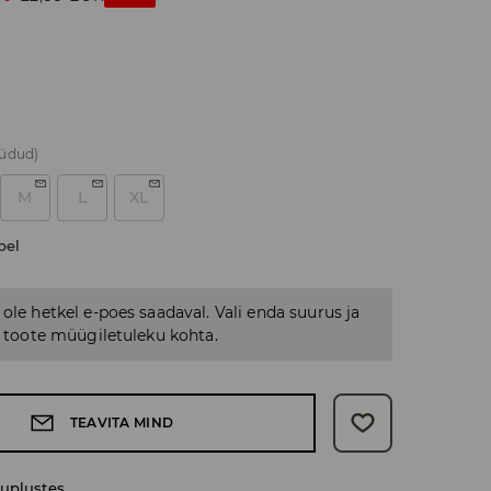
üüdud)
M
L
XL
bel
 ole hetkel e-poes saadaval. Vali enda suurus ja
us toote müügiletuleku kohta.
TEAVITA MIND
uplustes