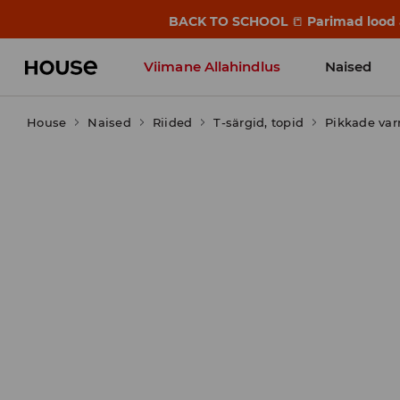
BACK TO SCHOOL
📒
Parimad lood a
Viimane Allahindlus
Naised
House
Naised
Riided
T-särgid, topid
Pikkade var