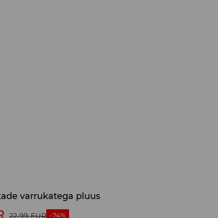
kade varrukatega pluus
R
-74%
22,99
EUR