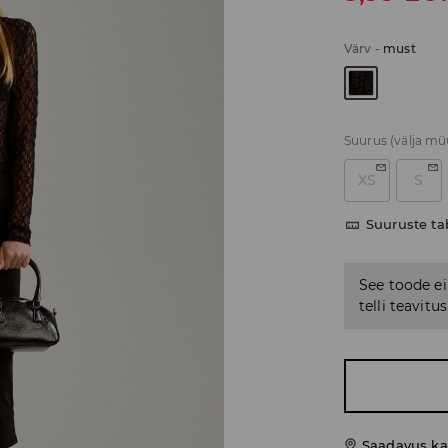
Värv
-
must
Suurus
(välja m
XS
S
Suuruste ta
See toode ei
telli teavit
Saadavus ka