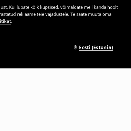
st. Kui lubate kõik küpsised, võimaldate meil kanda hoolt
ärastatud reklaame teie vajadustele. Te saate muuta oma
itikat
.
Eesti (Estonia)