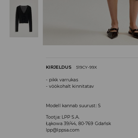
KIRJELDUS
519CY-99X
pikk varrukas
vöökohalt kinnitatav
Modell kannab suurust: S
Tootja
:
LPP S.A.
Łąkowa 39/44, 80-769 Gdańsk
lpp@lppsa.com