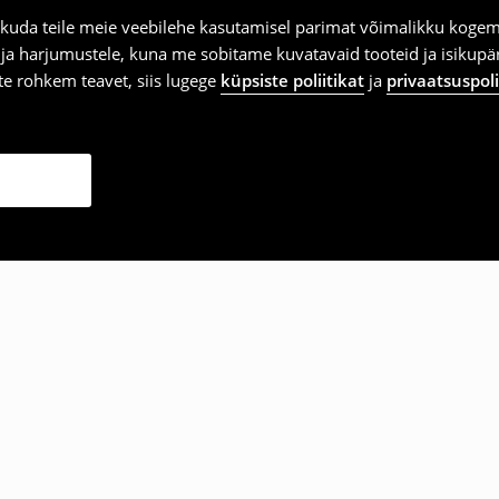
kuda teile meie veebilehe kasutamisel parimat võimalikku kogemu
e ja harjumustele, kuna me sobitame kuvatavaid tooteid ja isikup
vite rohkem teavet, siis lugege
küpsiste poliitikat
ja
privaatsuspoli
ka