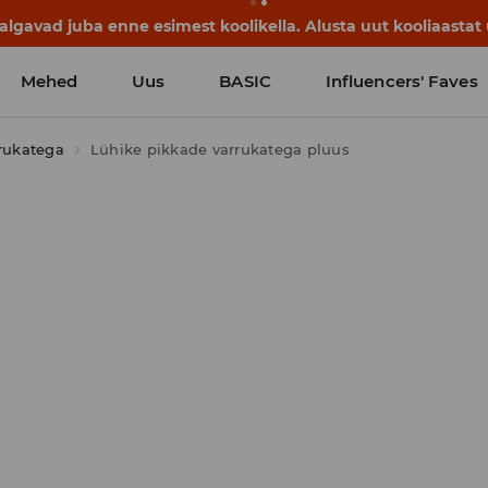
lgavad juba enne esimest koolikella. Alusta uut kooliaastat u
Mehed
Uus
BASIC
Influencers' Faves
rukatega
Lühike pikkade varrukatega pluus