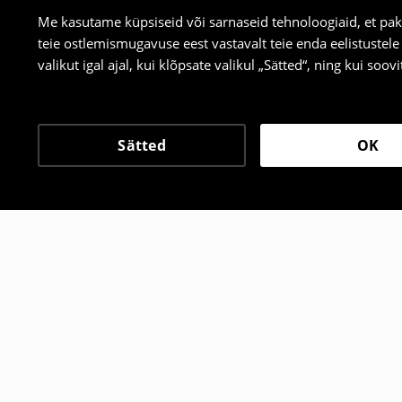
Me kasutame küpsiseid või sarnaseid tehnoloogiaid, et pak
teie ostlemismugavuse eest vastavalt teie enda eelistustel
valikut igal ajal, kui klõpsate valikul „Sätted“, ning kui soo
Sätted
OK
Teised kliendid valisid 