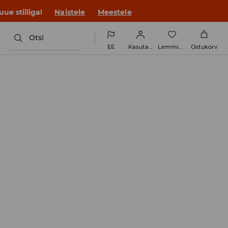
ue stiiliga!
Naistele
Meestele
Otsi
EE
Kasutaja
Lemmikud
Ostukorv