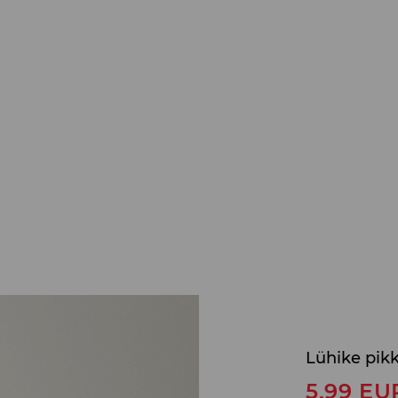
Lühike pik
5,99
EU