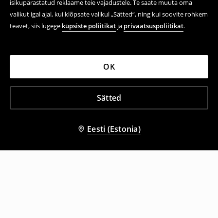
isikupärastatud reklaame teie vajadustele. Te saate muuta oma
valikut igal ajal, kui klõpsate valikul „Sätted“, ning kui soovite rohkem
teavet, siis lugege
küpsiste poliitikat
ja
privaatsuspoliitikat
.
OK
Sätted
Eesti (Estonia)