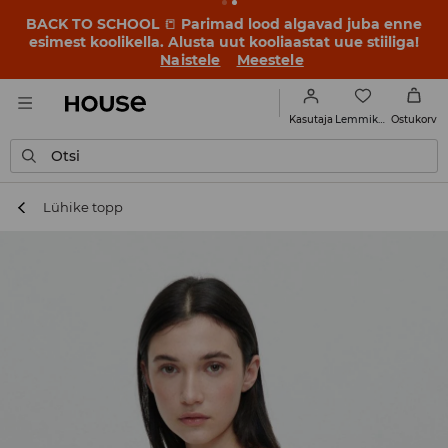
BACK TO SCHOOL
📒
Parimad lood algavad juba enne
esimest koolikella. Alusta uut kooliaastat uue stiiliga!
Naistele
Meestele
Lemmikud
Kasutaja
Ostukorv
Otsi
Lühike topp