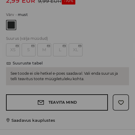
2,99
EUR
9,99
EUR
-70%
Värv
-
must
Suurus
(välja müüdud)
XS
S
M
L
XL
Suuruste tabel
See toode ei ole hetkel e-poes saadaval. Vali enda suurus ja
telli teavitus toote müügiletuleku kohta.
TEAVITA MIND
Saadavus kauplustes