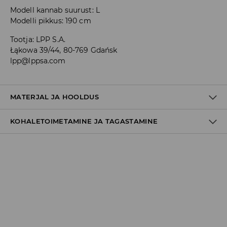
Modell kannab suurust: L
Modelli pikkus: 190 cm
Tootja
:
LPP S.A.
Łąkowa 39/44, 80-769 Gdańsk
lpp@lppsa.com
MATERJAL JA HOOLDUS
KOHALETOIMETAMINE JA TAGASTAMINE
60% POLÜESTER, 40% PUUVILL
Tarnepoliitika
Kättesaamine poest:
tasuta saatmine
3-8 tööpäeva
Kohaletoimetamine DPD pakiautomaat
3,99€
*
3-8 tööpäeva