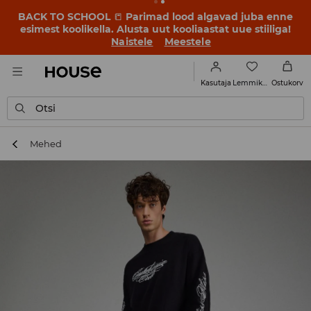
BACK TO SCHOOL
📒
Parimad lood algavad juba enne
esimest koolikella. Alusta uut kooliaastat uue stiiliga!
Naistele
Meestele
Lemmikud
Kasutaja
Ostukorv
Otsi
Mehed