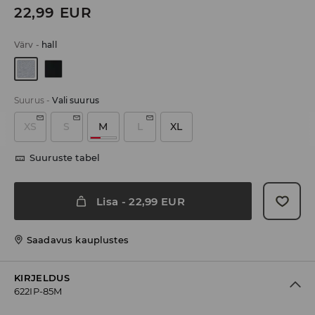
22,99
EUR
Värv
-
hall
Suurus
-
Vali suurus
XS
S
M
L
XL
Suuruste tabel
Lisa
-
22,99
EUR
Saadavus kauplustes
KIRJELDUS
622IP-85M