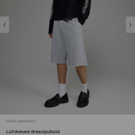
VÄIKE SAADAVUS
Lühikesed dressipüksid