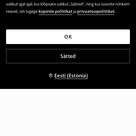
valikut igal ajal, kui klõpsate valikul „Sätted“, ning kui soovite rohkem
teavet, siis lugege
küpsiste poliitikat
ja
privaatsuspoliitikat
.
OK
Sätted
Eesti (Estonia)