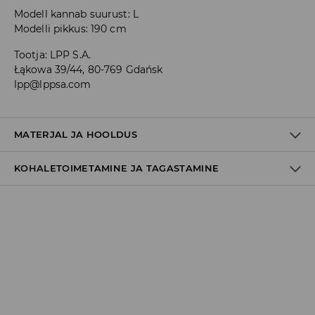
Modell kannab suurust: L
Modelli pikkus: 190 cm
Tootja
:
LPP S.A.
Łąkowa 39/44, 80-769 Gdańsk
lpp@lppsa.com
MATERJAL JA HOOLDUS
KOHALETOIMETAMINE JA TAGASTAMINE
60% POLÜESTER, 40% PUUVILL
Tarnepoliitika
Kättesaamine poest:
tasuta saatmine
3-8 tööpäeva
Kohaletoimetamine DPD pakiautomaat
3,99€
*
3-8 tööpäeva