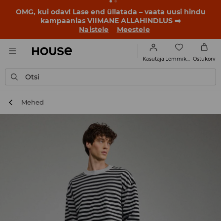
OMG, kui odav! Lase end üllatada – vaata uusi hindu
kampaanias VIIMANE ALLAHINDLUS ➡️
Naistele
Meestele
Lemmikud
Kasutaja
Ostukorv
Otsi
Mehed