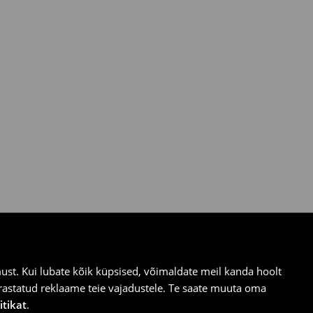
st. Kui lubate kõik küpsised, võimaldate meil kanda hoolt
ärastatud reklaame teie vajadustele. Te saate muuta oma
itikat
.