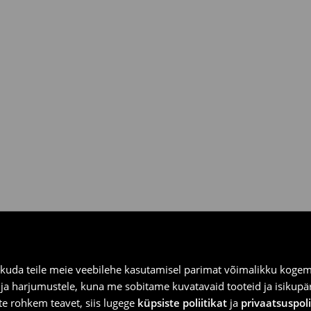
ooksul House kauplustes ja
kuda teile meie veebilehe kasutamisel parimat võimalikku kogemu
e ja harjumustele, kuna me sobitame kuvatavaid tooteid ja isikup
vite rohkem teavet, siis lugege
küpsiste poliitikat
ja
privaatsuspoli