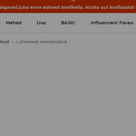
lgavad juba enne esimest koolikella. Alusta uut kooliaastat u
Mehed
Uus
BASIC
Influencers' Faves
ksid
Lühikesed dressipüksid