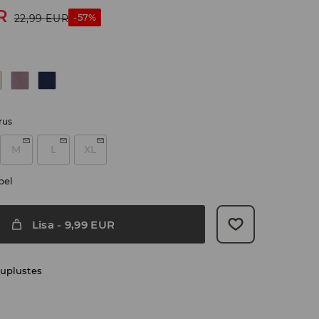
R
-57%
22,99
EUR
rus
M
L
XL
bel
Lisa
-
9,99
EUR
uplustes