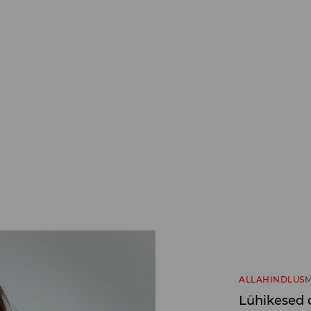
ALLAHINDLUS
M
Lühikesed 