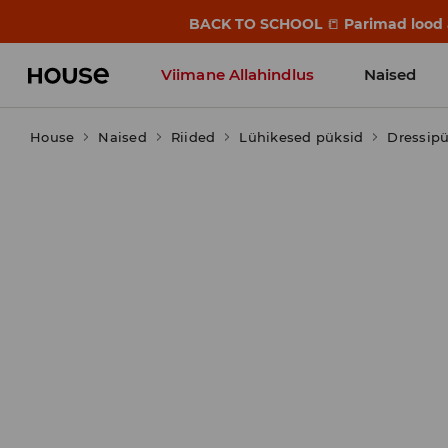
BACK TO SCHOOL
📒
Parimad lood a
Viimane Allahindlus
Naised
House
Naised
Riided
Lühikesed püksid
Dressipü