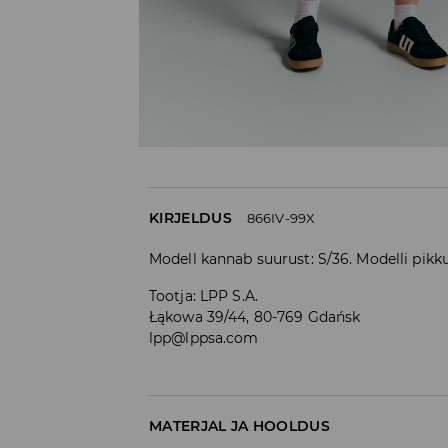
KIRJELDUS
866IV-99X
Modell kannab suurust: S/36. Modelli pikk
Tootja
:
LPP S.A.
Łąkowa 39/44, 80-769 Gdańsk
lpp@lppsa.com
MATERJAL JA HOOLDUS