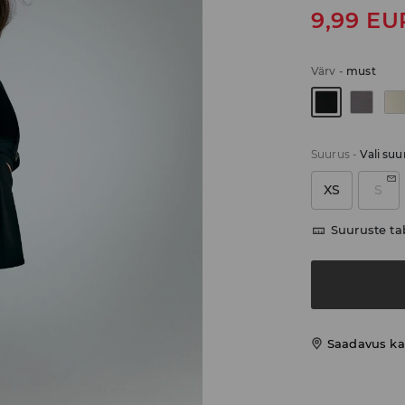
9,99
EU
Värv
-
must
Suurus
-
Vali suu
XS
S
Suuruste ta
Saadavus ka