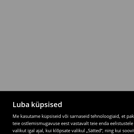
Tagastamispoliitika
Saad tooteid tagastada tasuta 30 päeva j
valitud tagastusmeetodite kaudu.
⟶
Tagastuse täpsemad reeglid
Luba küpsised
Me kasutame küpsiseid või sarnaseid tehnoloogiaid, et pak
teie ostlemismugavuse eest vastavalt teie enda eelistustel
valikut igal ajal, kui klõpsate valikul „Sätted“, ning kui soo