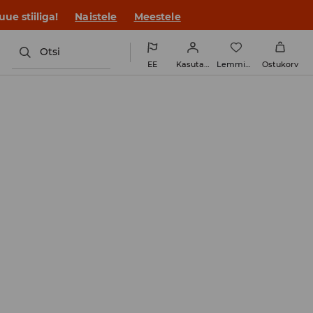
ue stiiliga!
Naistele
Meestele
Otsi
EE
Kasutaja
Lemmikud
Ostukorv