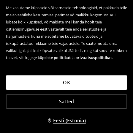
Me kasutame küpsiseid või sarnaseid tehnoloogiaid, et pakkuda teile
meie veebilehe kasutamisel parimat võimalikku kogemust. Kui
lubate kõik küpsised, võimaldate meil kanda hoolt teie
ostlemismugavuse eest vastavalt teie enda eelistustele ja
harjumustele, kuna me sobitame kuvatavaid tooteid ja
isikupärastatud reklaame teie vajadustele. Te saate muuta oma
valikut igal ajal, kui klõpsate valikul „Sätted“, ning kui soovite rohkem
teavet, siis lugege
küpsiste poliitikat
ja
privaatsuspoliitikat
.
OK
Sätted
Eesti (Estonia)