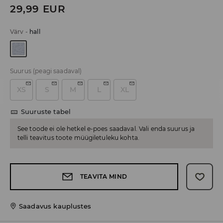
29,99
EUR
Värv
-
hall
Suurus
(peagi saadaval)
XS
S
M
L
XL
Suuruste tabel
See toode ei ole hetkel e-poes saadaval. Vali enda suurus ja
telli teavitus toote müügiletuleku kohta.
TEAVITA MIND
Saadavus kauplustes