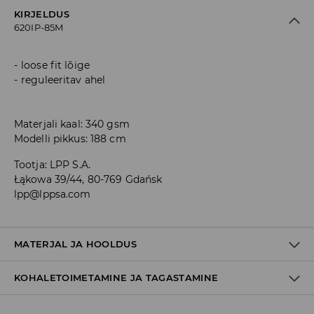
KIRJELDUS
620IP-85M
loose fit lõige
reguleeritav ahel
Materjali kaal: 340 gsm
Modelli pikkus: 188 cm
Tootja
:
LPP S.A.
Łąkowa 39/44, 80-769 Gdańsk
lpp@lppsa.com
MATERJAL JA HOOLDUS
KOHALETOIMETAMINE JA TAGASTAMINE
60% PUUVILL, 40% POLÜESTER