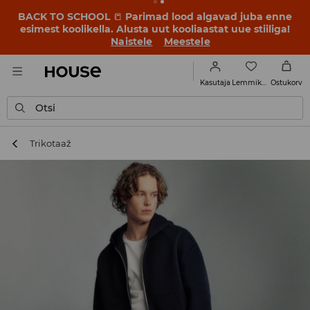
BACK TO SCHOOL
📒
Parimad lood algavad juba enne
esimest koolikella. Alusta uut kooliaastat uue stiiliga!
Naistele
Meestele
Lemmikud
Kasutaja
Ostukorv
Otsi
Trikotaaž