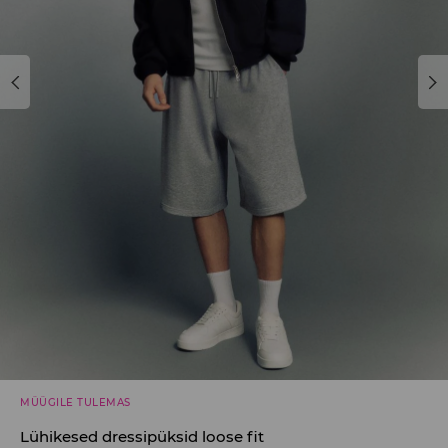
MÜÜGILE TULEMAS
Lühikesed dressipüksid loose fit