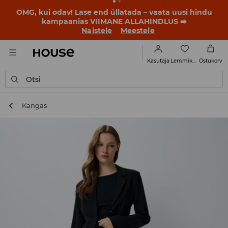
BACK TO SCHOOL
📒
Parimad lood algavad juba enne
esimest koolikella. Alusta uut kooliaastat uue stiiliga!
Naistele
Meestele
Lemmikud
Kasutaja
Ostukorv
Otsi
Kangas