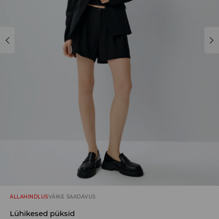
ALLAHINDLUS
VÄIKE SAADAVUS
Lühikesed püksid