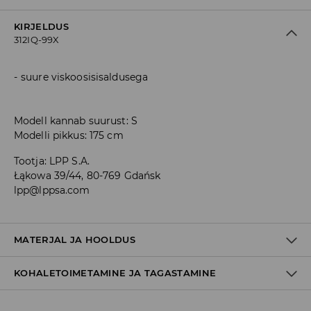
KIRJELDUS
312IQ-99X
suure viskoosisisaldusega
Modell kannab suurust: S
Modelli pikkus: 175 cm
Tootja
:
LPP S.A.
Łąkowa 39/44, 80-769 Gdańsk
lpp@lppsa.com
MATERJAL JA HOOLDUS
KOHALETOIMETAMINE JA TAGASTAMINE
1
Tarnepoliitika