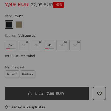
7,99
EUR
22,99
EUR
-65%
Värv
-
must
Suurus
-
Vali suurus
32
34
36
38
40
42
Suuruste tabel
Matching set
Püksid
Pintsak
Lisa
-
7,99
EUR
Saadavus kauplustes