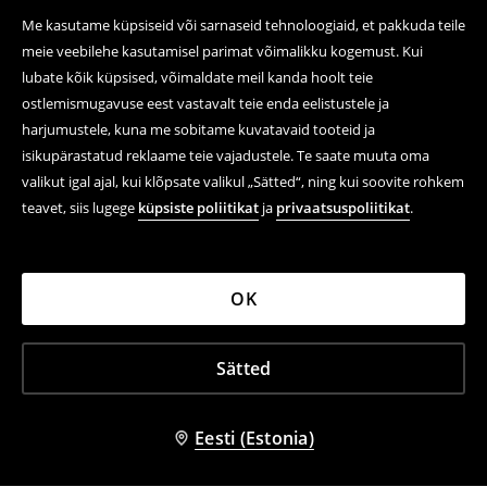
Me kasutame küpsiseid või sarnaseid tehnoloogiaid, et pakkuda teile
meie veebilehe kasutamisel parimat võimalikku kogemust. Kui
lubate kõik küpsised, võimaldate meil kanda hoolt teie
ostlemismugavuse eest vastavalt teie enda eelistustele ja
harjumustele, kuna me sobitame kuvatavaid tooteid ja
isikupärastatud reklaame teie vajadustele. Te saate muuta oma
valikut igal ajal, kui klõpsate valikul „Sätted“, ning kui soovite rohkem
teavet, siis lugege
küpsiste poliitikat
ja
privaatsuspoliitikat
.
OK
Sätted
Eesti (Estonia)