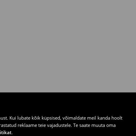
st. Kui lubate kõik küpsised, võimaldate meil kanda hoolt
ärastatud reklaame teie vajadustele. Te saate muuta oma
itikat
.