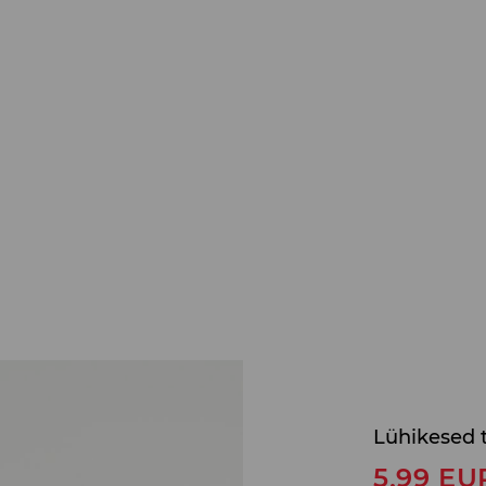
Lühikesed 
5,99
EU