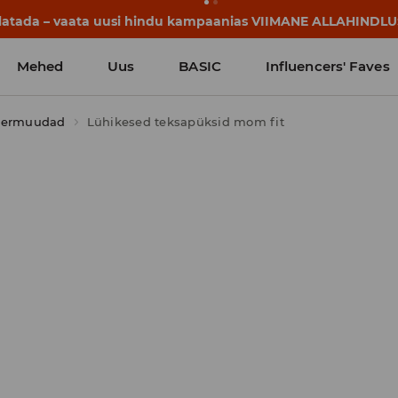
lgavad juba enne esimest koolikella. Alusta uut kooliaastat u
Mehed
Uus
BASIC
Influencers' Faves
 bermuudad
Lühikesed teksapüksid mom fit