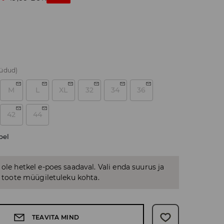
üüdud)
M
L
XL
32
34
36
42
44
bel
 ole hetkel e-poes saadaval. Vali enda suurus ja
us toote müügiletuleku kohta.
TEAVITA MIND