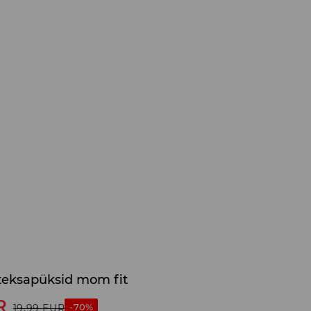
teksapüksid mom fit
R
-70%
19,99
EUR