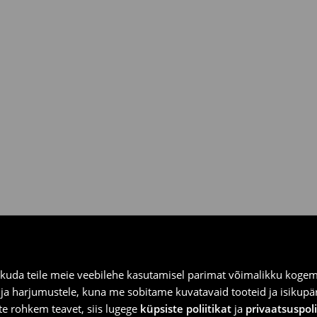
ooksul House kauplustes ja
kuda teile meie veebilehe kasutamisel parimat võimalikku kogemu
e ja harjumustele, kuna me sobitame kuvatavaid tooteid ja isikup
vite rohkem teavet, siis lugege
küpsiste poliitikat
ja
privaatsuspoli