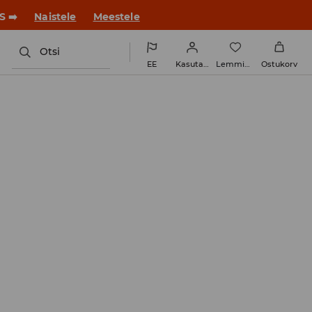
ue stiiliga!
Naistele
Meestele
Otsi
EE
Kasutaja
Lemmikud
Ostukorv