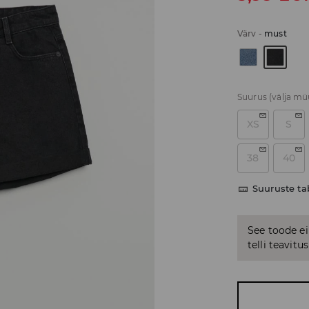
Värv
-
must
Suurus
(välja m
XS
S
38
40
Suuruste ta
See toode ei
telli teavit