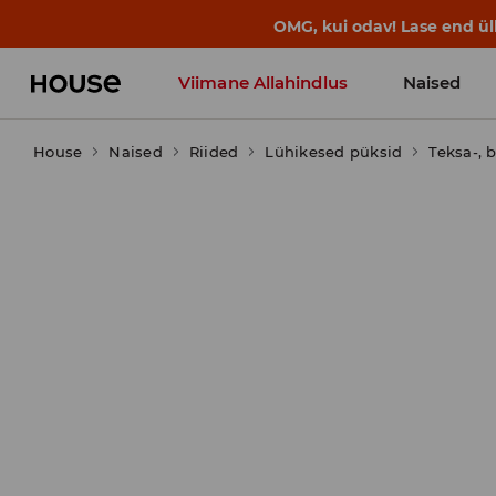
BACK TO SCHOOL
📒
Parimad lood a
Viimane Allahindlus
Naised
House
Naised
Riided
Lühikesed püksid
Teksa-,