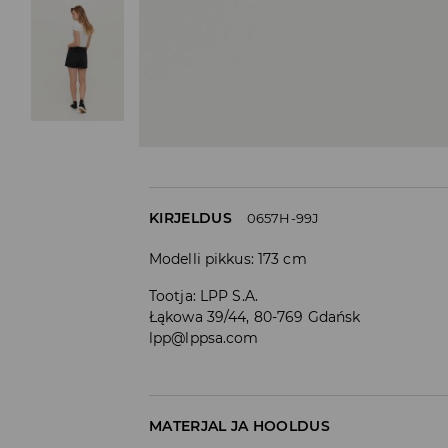
KIRJELDUS
0657H-99J
Modelli pikkus: 173 cm
Tootja
:
LPP S.A.
Łąkowa 39/44, 80-769 Gdańsk
lpp@lppsa.com
MATERJAL JA HOOLDUS