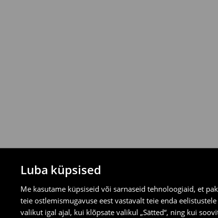
Tagastamispoliitika
Saad tooteid tagastada tasuta 30 päeva j
valitud tagastusmeetodite kaudu.
⟶
Tagastuse täpsemad reeglid
Luba küpsised
Me kasutame küpsiseid või sarnaseid tehnoloogiaid, et pak
teie ostlemismugavuse eest vastavalt teie enda eelistustel
valikut igal ajal, kui klõpsate valikul „Sätted“, ning kui soo