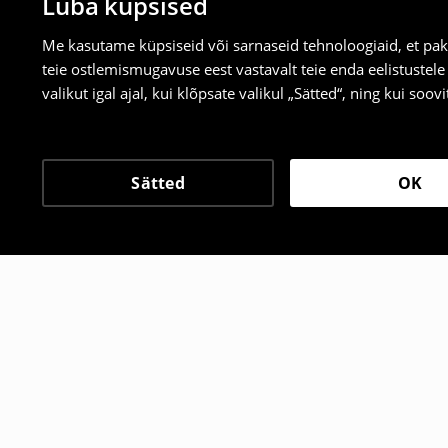
Luba küpsised
Me kasutame küpsiseid või sarnaseid tehnoloogiaid, et pak
teie ostlemismugavuse eest vastavalt teie enda eelistustel
valikut igal ajal, kui klõpsate valikul „Sätted“, ning kui soo
Sätted
OK