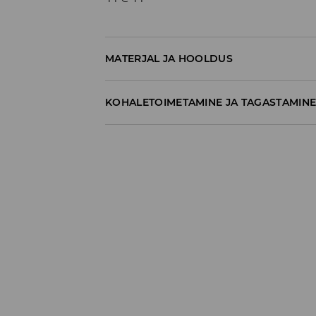
MATERJAL JA HOOLDUS
70% PUUVILL, 28% POLÜESTER, 2% ELASTAAN
KOHALETOIMETAMINE JA TAGASTAMIN
Tarnepoliitika
Kättesaamine poest:
tasuta saatmine
3-8 tööpäeva
Kohaletoimetamine DPD pakiautomaat
3,99€
*
3-8 tööpäeva
Kuller DPD (Internetimakse)
5,99€
*
3-8 tööpäeva
Kuller DPD (Tasumine paki kättesaamisel