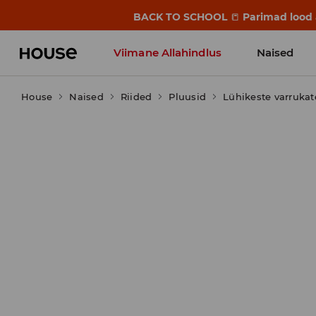
BACK TO SCHOOL
📒
Parimad lood a
Viimane Allahindlus
Naised
House
Naised
Riided
Pluusid
Lühikeste varruka