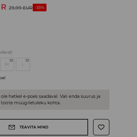
UR
-33%
29,99
EUR
adaval)
M
L
bel
 ole hetkel e-poes saadaval. Vali enda suurus ja
us toote müügiletuleku kohta.
TEAVITA MIND