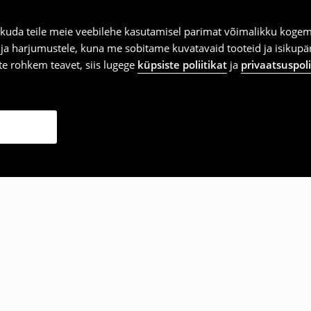
kuda teile meie veebilehe kasutamisel parimat võimalikku kogemu
e ja harjumustele, kuna me sobitame kuvatavaid tooteid ja isikup
vite rohkem teavet, siis lugege
küpsiste poliitikat
ja
privaatsuspoli