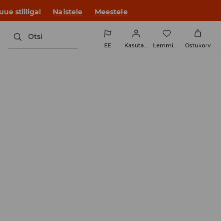
ue stiiliga!
Naistele
Meestele
Otsi
EE
Kasutaja
Lemmikud
Ostukorv