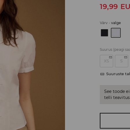
19,99
E
Värv
-
valge
Suurus
(peagi sa
XS
S
Suuruste ta
See toode ei
telli teavit