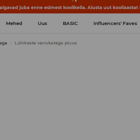
lgavad juba enne esimest koolikella. Alusta uut kooliaastat u
Mehed
Uus
BASIC
Influencers' Faves
tega
Lühikeste varrukatega pluus