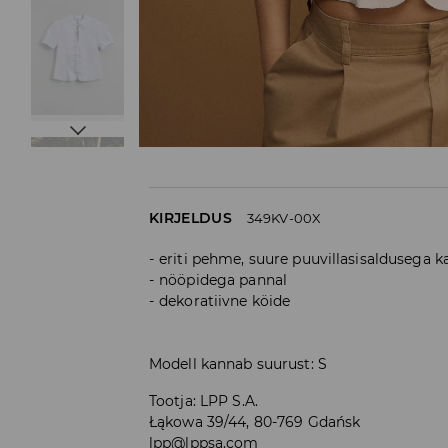
KIRJELDUS
349KV-00X
eriti pehme, suure puuvillasisaldusega 
nööpidega pannal
dekoratiivne köide
Modell kannab suurust: S
Tootja
:
LPP S.A.
Łąkowa 39/44, 80-769 Gdańsk
lpp@lppsa.com