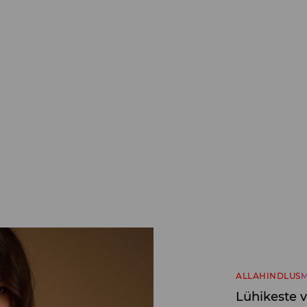
ALLAHINDLUS
M
Lühikeste 