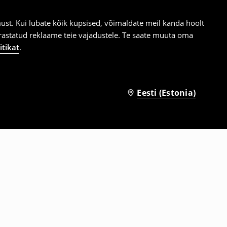
st. Kui lubate kõik küpsised, võimaldate meil kanda hoolt
ärastatud reklaame teie vajadustele. Te saate muuta oma
itikat
.
Eesti (Estonia)