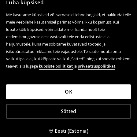
Luba küpsised
Me kasutame küpsiseid või sarnaseid tehnoloogiaid, et pakkuda teile
meie veebilehe kasutamisel parimat võimalikku kogemust. Kui
lubate kõik küpsised, võimaldate meil kanda hoolt teie
ostlemismugavuse eest vastavalt teie enda eelistustele ja
harjumustele, kuna me sobitame kuvatavaid tooteid ja
isikupärastatud reklaame teie vajadustele. Te saate muuta oma
valikut igal ajal, kui klõpsate valikul „Sätted“, ning kui soovite rohkem
teavet, siis lugege
küpsiste poliitikat
ja
privaatsuspoliitikat
.
OK
Sätted
Eesti (Estonia)