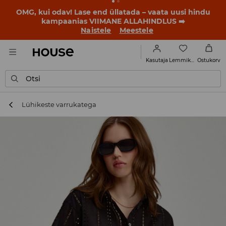
BACK TO SCHOOL
📒
Parimad lood algavad juba enne
esimest koolikella. Alusta uut kooliaastat uue stiiliga!
Naistele
Meestele
Lemmikud
Kasutaja
Ostukorv
Otsi
Lühikeste varrukatega