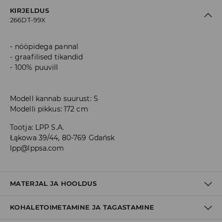
KIRJELDUS
266DT-99X
nööpidega pannal
graafilised tikandid
100% puuvill
Modell kannab suurust: S
Modelli pikkus: 172 cm
Tootja
:
LPP S.A.
Łąkowa 39/44, 80-769 Gdańsk
lpp@lppsa.com
MATERJAL JA HOOLDUS
KOHALETOIMETAMINE JA TAGASTAMINE
100% PUUVILL