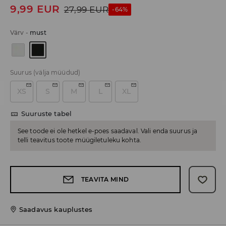
9,99
EUR
27,99
EUR
-64%
Värv
-
must
Suurus
(välja müüdud)
XS
S
M
L
XL
Suuruste tabel
See toode ei ole hetkel e-poes saadaval. Vali enda suurus ja
telli teavitus toote müügiletuleku kohta.
TEAVITA MIND
Saadavus kauplustes