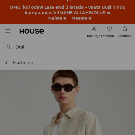
BACK TO SCHOOL
📒
Parimad lood algavad juba enne
esimest koolikella. Alusta uut kooliaastat uue stiiliga!
Naistele
Meestele
Lemmikud
Kasutaja
Ostukorv
Otsi
Mustriline