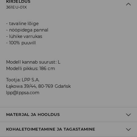
KIRJELDUS
361EU-01X
tavaline lõige
nööpidega pannal
lühike varrukas
100% puuvill
Modell kannab suurust: L
Modelli pikkus: 186 cm
Tootja
:
LPP S.A.
Łąkowa 39/44, 80-769 Gdańsk
lpp@lppsa.com
MATERJAL JA HOOLDUS
KOHALETOIMETAMINE JA TAGASTAMINE
Materjal I
:
100% PUUVILL