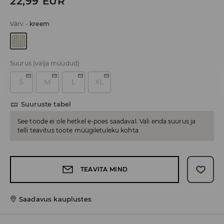
22,99
EUR
Värv
-
kreem
Suurus
(välja müüdud)
S
M
L
XL
Suuruste tabel
See toode ei ole hetkel e-poes saadaval. Vali enda suurus ja
telli teavitus toote müügiletuleku kohta.
TEAVITA MIND
Saadavus kauplustes