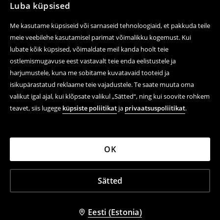
Luba küpsised
Me kasutame küpsiseid või sarnaseid tehnoloogiaid, et pakkuda teile
meie veebilehe kasutamisel parimat võimalikku kogemust. Kui
lubate kõik küpsised, võimaldate meil kanda hoolt teie
ostlemismugavuse eest vastavalt teie enda eelistustele ja
harjumustele, kuna me sobitame kuvatavaid tooteid ja
isikupärastatud reklaame teie vajadustele. Te saate muuta oma
valikut igal ajal, kui klõpsate valikul „Sätted“, ning kui soovite rohkem
teavet, siis lugege
küpsiste poliitikat
ja
privaatsuspoliitikat
.
OK
Sätted
Eesti (Estonia)