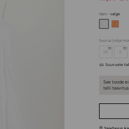
Värv
-
valge
Suurus
(välja m
XS
S
Suuruste ta
See toode ei
telli teavit
Saadavus ka