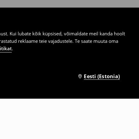
st. Kui lubate kõik küpsised, võimaldate meil kanda hoolt
ärastatud reklaame teie vajadustele. Te saate muuta oma
itikat
.
Eesti (Estonia)