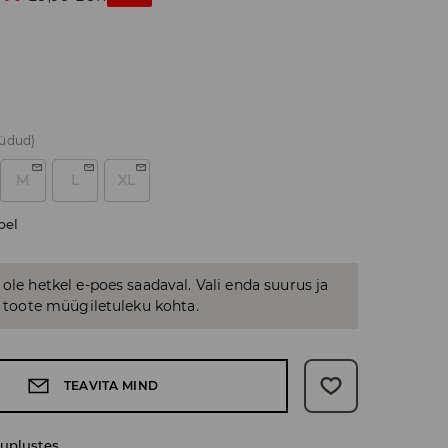
üüdud)
M
L
XL
bel
 ole hetkel e-poes saadaval. Vali enda suurus ja
us toote müügiletuleku kohta.
TEAVITA MIND
uplustes