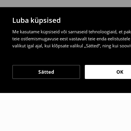
Luba küpsised
Me kasutame küpsiseid või sarnaseid tehnoloogiaid, et pak
teie ostlemismugavuse eest vastavalt teie enda eelistustel
valikut igal ajal, kui klõpsate valikul „Sätted“, ning kui soo
Sätted
OK