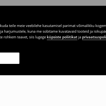
kuda teile meie veebilehe kasutamisel parimat võimalikku kogemu
e ja harjumustele, kuna me sobitame kuvatavaid tooteid ja isikup
vite rohkem teavet, siis lugege
küpsiste poliitikat
ja
privaatsuspoli