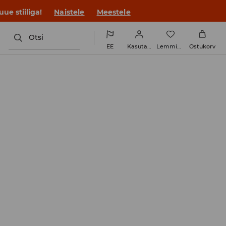
ue stiiliga!
Naistele
Meestele
Otsi
EE
Kasutaja
Lemmikud
Ostukorv