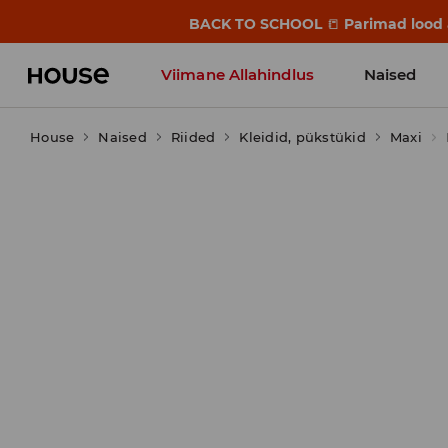
BACK TO SCHOOL
📒
Parimad lood a
Viimane Allahindlus
Naised
House
Naised
Riided
Kleidid, pükstükid
Maxi