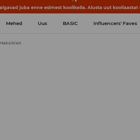
lgavad juba enne esimest koolikella. Alusta uut kooliaastat u
Mehed
Uus
BASIC
Influencers' Faves
Maksikleit