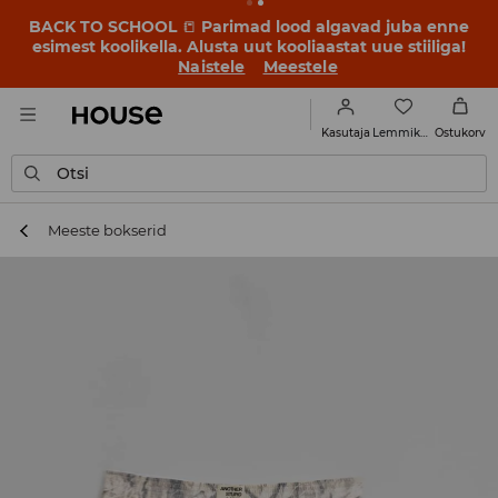
BACK TO SCHOOL
📒
Parimad lood algavad juba enne
esimest koolikella. Alusta uut kooliaastat uue stiiliga!
Naistele
Meestele
Lemmikud
Kasutaja
Ostukorv
Otsi
Meeste bokserid