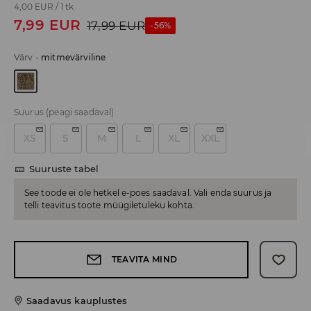
4,00 EUR
/
1 tk
7,99
EUR
17,99
EUR
-56%
Värv
-
mitmevärviline
Suurus
(peagi saadaval)
XS
S
M
L
XL
XXL
Suuruste tabel
See toode ei ole hetkel e-poes saadaval. Vali enda suurus ja
telli teavitus toote müügiletuleku kohta.
TEAVITA MIND
Saadavus kauplustes