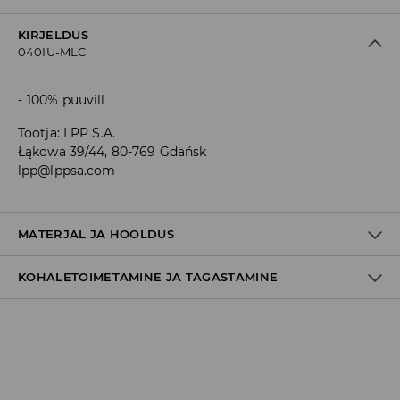
KIRJELDUS
040IU-MLC
100% puuvill
Tootja
:
LPP S.A.
Łąkowa 39/44, 80-769 Gdańsk
lpp@lppsa.com
MATERJAL JA HOOLDUS
KOHALETOIMETAMINE JA TAGASTAMINE
100% PUUVILL
Tarnepoliitika
Kättesaamine poest:
tasuta saatmine