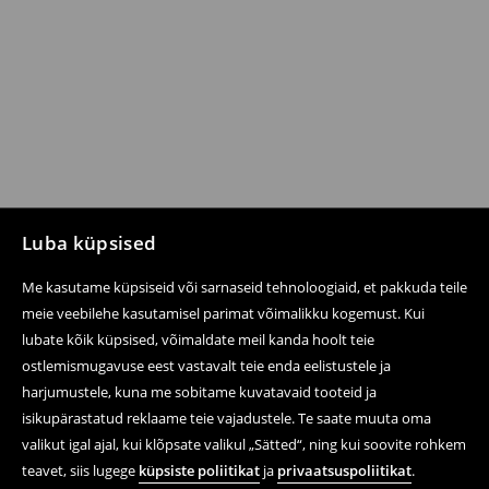
Luba küpsised
Me kasutame küpsiseid või sarnaseid tehnoloogiaid, et pakkuda teile
meie veebilehe kasutamisel parimat võimalikku kogemust. Kui
lubate kõik küpsised, võimaldate meil kanda hoolt teie
ostlemismugavuse eest vastavalt teie enda eelistustele ja
harjumustele, kuna me sobitame kuvatavaid tooteid ja
isikupärastatud reklaame teie vajadustele. Te saate muuta oma
valikut igal ajal, kui klõpsate valikul „Sätted“, ning kui soovite rohkem
teavet, siis lugege
küpsiste poliitikat
ja
privaatsuspoliitikat
.