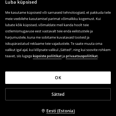
Luba küpsised
Me kasutame küpsiseid või sarnaseid tehnoloogiaid, et pakkuda teile
meie veebilehe kasutamisel parimat võimalikku kogemust. Kui
lubate kõik küpsised, võimaldate meil kanda hoolt teie
ostlemismugavuse eest vastavalt teie enda eelistustele ja
harjumustele, kuna me sobitame kuvatavaid tooteid ja
isikupärastatud reklaame teie vajadustele. Te saate muuta oma
valikut igal ajal, kui klõpsate valikul „Sätted“, ning kui soovite rohkem
teavet, siis lugege
küpsiste poliitikat
ja
privaatsuspoliitikat
.
OK
Sätted
Eesti (Estonia)