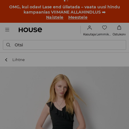
BACK TO SCHOOL
📒
Parimad lood algavad juba enne
esimest koolikella. Alusta uut kooliaastat uue stiiliga!
Naistele
Meestele
Lemmikud
Kasutaja
Ostukorv
Otsi
Lihtne