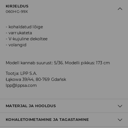
KIRJELDUS
060HG-99X
kohaldatud lõige
varrukateta
V-kujuline dekoltee
volangid
Modell kannab suurust: S/36. Modelli pikkus: 173 cm
Tootja
:
LPP S.A.
Łąkowa 39/44, 80-769 Gdańsk
lpp@lppsa.com
MATERJAL JA HOOLDUS
KOHALETOIMETAMINE JA TAGASTAMINE
95% POLÜESTER, 5% ELASTAAN