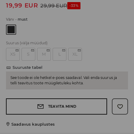
19,99
EUR
29,99
EUR
-33%
Värv
-
must
Suurus
(välja müüdud)
XS
S
M
L
XL
Suuruste tabel
See toode ei ole hetkel e-poes saadaval. Vali enda suurus ja
telli teavitus toote müügiletuleku kohta.
TEAVITA MIND
Saadavus kauplustes