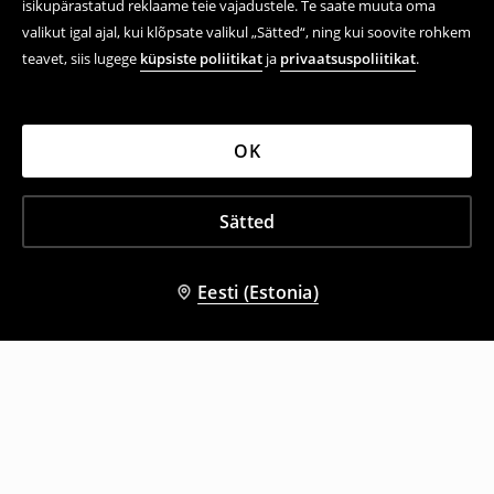
isikupärastatud reklaame teie vajadustele. Te saate muuta oma
valikut igal ajal, kui klõpsate valikul „Sätted“, ning kui soovite rohkem
teavet, siis lugege
küpsiste poliitikat
ja
privaatsuspoliitikat
.
OK
Sätted
Eesti (Estonia)