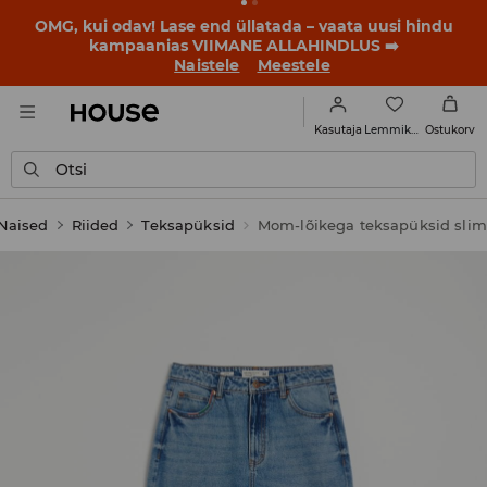
OMG, kui odav! Lase end üllatada – vaata uusi hindu
kampaanias VIIMANE ALLAHINDLUS ➡️
Naistele
Meestele
Lemmikud
Kasutaja
Ostukorv
Otsi
Naised
Riided
Teksapüksid
Mom-lõikega teksapüksid slim