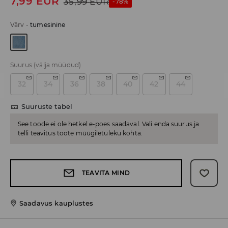
7,99
EUR
35,99
EUR
-78%
Värv
-
tumesinine
Suurus
(välja müüdud)
32
34
36
38
40
42
44
Suuruste tabel
See toode ei ole hetkel e-poes saadaval. Vali enda suurus ja
telli teavitus toote müügiletuleku kohta.
TEAVITA MIND
Saadavus kauplustes