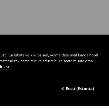
st. Kui lubate kõik küpsised, võimaldate meil kanda hoolt
ärastatud reklaame teie vajadustele. Te saate muuta oma
itikat
.
Eesti (Estonia)