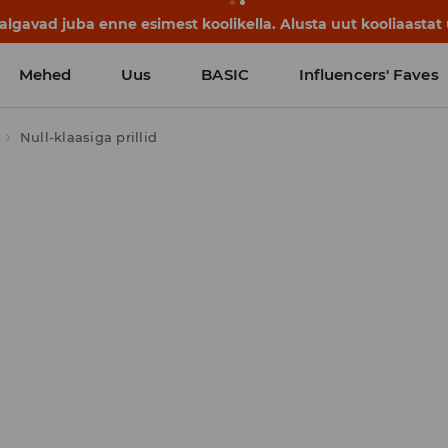
lgavad juba enne esimest koolikella. Alusta uut kooliaastat u
Mehed
Uus
BASIC
Influencers' Faves
Null-klaasiga prillid