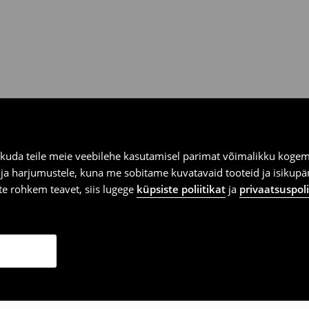
kuda teile meie veebilehe kasutamisel parimat võimalikku kogemu
e ja harjumustele, kuna me sobitame kuvatavaid tooteid ja isikup
vite rohkem teavet, siis lugege
küpsiste poliitikat
ja
privaatsuspoli