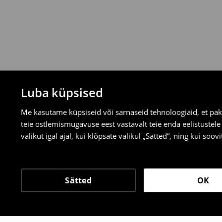
valitud tagastusmeetodite kaudu.
⟶
Tagastuse täpsemad reeglid
Luba küpsised
Me kasutame küpsiseid või sarnaseid tehnoloogiaid, et pak
teie ostlemismugavuse eest vastavalt teie enda eelistustel
valikut igal ajal, kui klõpsate valikul „Sätted“, ning kui soo
Sätted
OK