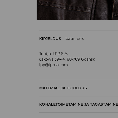
KIRJELDUS
348JL-00X
Tootja
:
LPP S.A.
Łąkowa 39/44, 80-769 Gdańsk
lpp@lppsa.com
MATERJAL JA HOOLDUS
60% POLÜKARBONAAT, 40% AKRÜÜL
KOHALETOIMETAMINE JA TAGASTAMIN
Tarnepoliitika