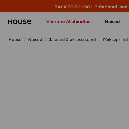
BACK TO SCHOOL
📒
Parimad lood a
Viimane Allahindlus
Naised
House
Naised
Jalatsid & aksessuaarid
Päikseprillid