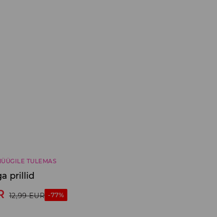
ÜÜGILE TULEMAS
a prillid
R
-77%
12,99
EUR