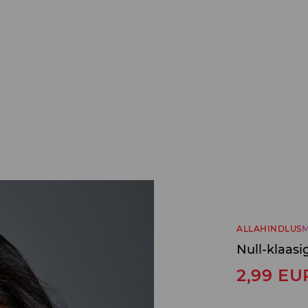
ALLAHINDLUS
M
Null-klaasig
2,99
EU