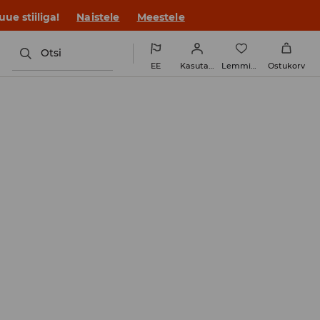
ue stiiliga!
Naistele
Meestele
Otsi
EE
Kasutaja
Lemmikud
Ostukorv