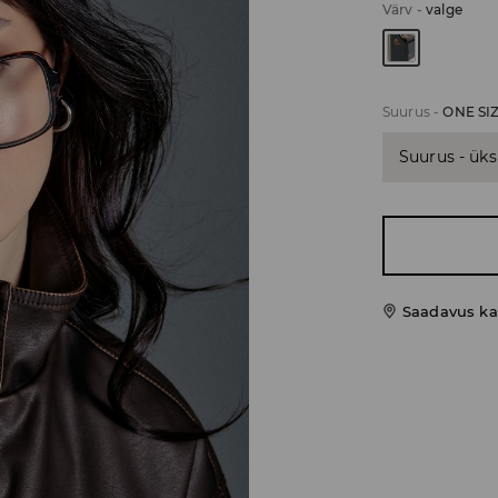
Värv
-
valge
Suurus
-
ONE SI
Suurus - üks
Saadavus ka