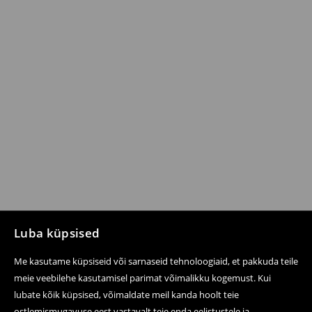
Luba küpsised
Me kasutame küpsiseid või sarnaseid tehnoloogiaid, et pakkuda teile
meie veebilehe kasutamisel parimat võimalikku kogemust. Kui
lubate kõik küpsised, võimaldate meil kanda hoolt teie
ostlemismugavuse eest vastavalt teie enda eelistustele ja