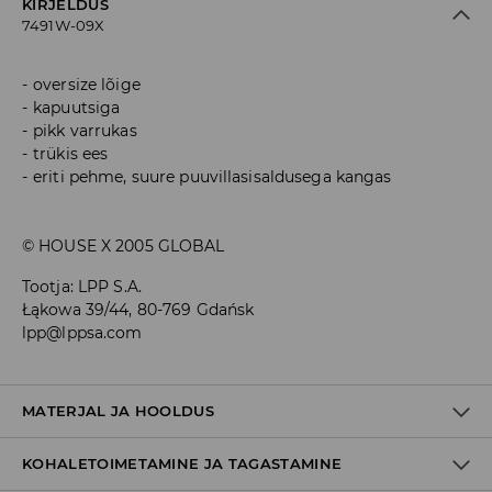
KIRJELDUS
7491W-09X
oversize lõige
kapuutsiga
pikk varrukas
trükis ees
eriti pehme, suure puuvillasisaldusega kangas
© HOUSE X 2005 GLOBAL
Tootja
:
LPP S.A.
Łąkowa 39/44, 80-769 Gdańsk
lpp@lppsa.com
MATERJAL JA HOOLDUS
KOHALETOIMETAMINE JA TAGASTAMINE
Materjal I
:
80% PUUVILL, 20% POLÜESTER
Materjal II
:
100% PUUVILL