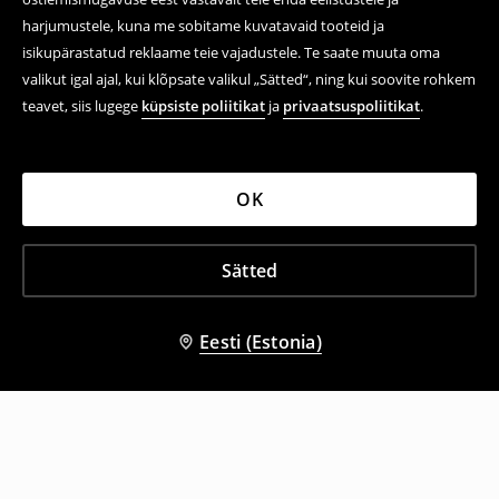
harjumustele, kuna me sobitame kuvatavaid tooteid ja
isikupärastatud reklaame teie vajadustele. Te saate muuta oma
valikut igal ajal, kui klõpsate valikul „Sätted“, ning kui soovite rohkem
teavet, siis lugege
küpsiste poliitikat
ja
privaatsuspoliitikat
.
OK
Sätted
Eesti (Estonia)