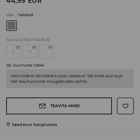
44,99
EUR
Värv
-
helehall
Suurus
(välja müüdud)
S
M
L
Suuruste tabel
See toode ei ole hetkel e-poes saadaval. Vali enda suurus ja
telli teavitus toote müügiletuleku kohta.
TEAVITA MIND
Saadavus kauplustes