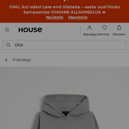
OMG, kui odav! Lase end üllatada – vaata uusi hindu
kampaanias VIIMANE ALLAHINDLUS ➡️
Naistele
Meestele
Lemmikud
Kasutaja
Ostukorv
Otsi
Trükisega