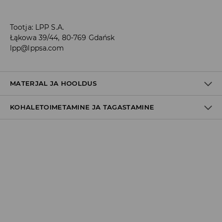
Tootja
:
LPP S.A.
Łąkowa 39/44, 80-769 Gdańsk
lpp@lppsa.com
MATERJAL JA HOOLDUS
KOHALETOIMETAMINE JA TAGASTAMINE
70% PUUVILL, 27% POLÜESTER, 3% ELASTAAN
Tarnepoliitika
Kättesaamine poest:
tasuta saatmine
3-8 tööpäeva
Kohaletoimetamine DPD pakiautomaat
3,99€
*
3-8 tööpäeva
Kuller DPD (Internetimakse)