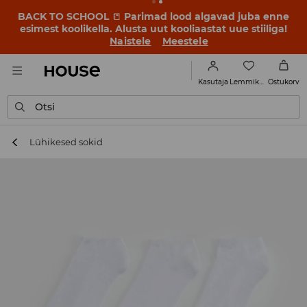
BACK TO SCHOOL
📒
Parimad lood algavad juba enne
esimest koolikella. Alusta uut kooliaastat uue stiiliga!
Naistele
Meestele
Lemmikud
Kasutaja
Ostukorv
Otsi
Lühikesed sokid