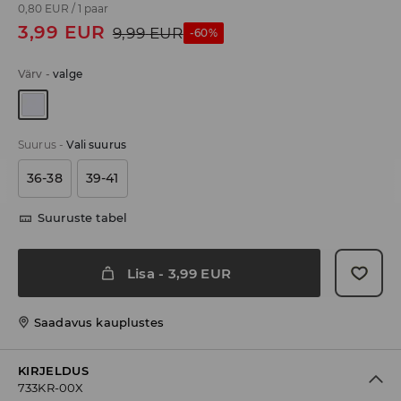
0,80 EUR
/
1 paar
3,99
EUR
9,99
EUR
-60%
Värv
-
valge
Suurus
-
Vali suurus
36-38
39-41
Suuruste tabel
Lisa
-
3,99
EUR
Saadavus kauplustes
KIRJELDUS
733KR-00X