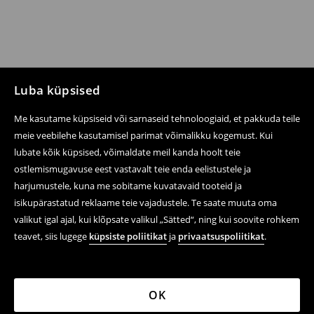
Luba küpsised
Me kasutame küpsiseid või sarnaseid tehnoloogiaid, et pakkuda teile
meie veebilehe kasutamisel parimat võimalikku kogemust. Kui
lubate kõik küpsised, võimaldate meil kanda hoolt teie
ostlemismugavuse eest vastavalt teie enda eelistustele ja
harjumustele, kuna me sobitame kuvatavaid tooteid ja
isikupärastatud reklaame teie vajadustele. Te saate muuta oma
valikut igal ajal, kui klõpsate valikul „Sätted“, ning kui soovite rohkem
teavet, siis lugege
küpsiste poliitikat
ja
privaatsuspoliitikat
.
OK