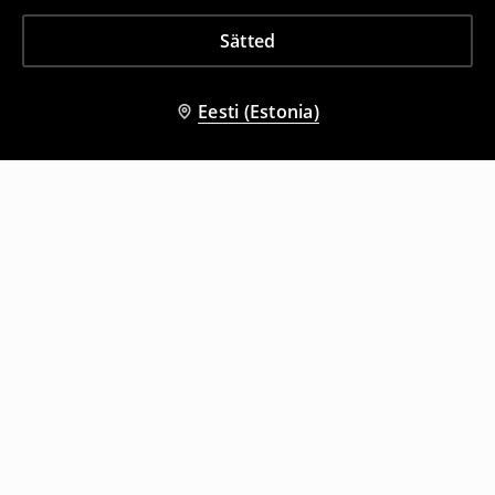
Sätted
Eesti (Estonia)
Teised kliendid valisid ka