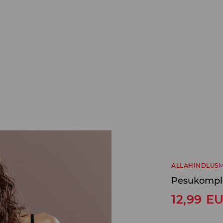
ALLAHINDLUS
M
Pesukompl
12,99
E