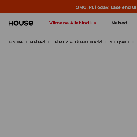
BACK TO SCHOOL
📒
Parimad lood a
Viimane Allahindlus
Naised
House
Naised
Jalatsid & aksessuaarid
Aluspesu