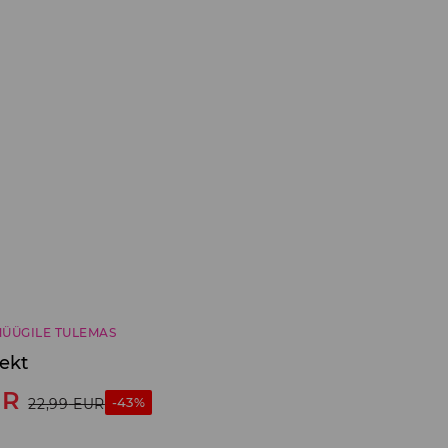
ÜÜGILE TULEMAS
ekt
UR
-43%
22,99
EUR