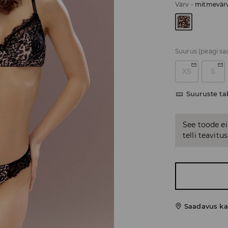
Värv
-
mitmevärv
Suurus
(peagi sa
XS
S
Suuruste ta
See toode ei
telli teavit
Saadavus ka