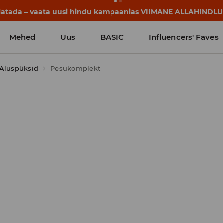
lgavad juba enne esimest koolikella. Alusta uut kooliaastat u
Mehed
Uus
BASIC
Influencers' Faves
Aluspüksid
Pesukomplekt