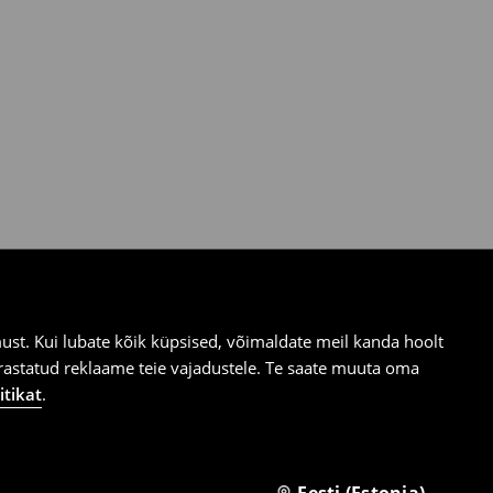
st. Kui lubate kõik küpsised, võimaldate meil kanda hoolt
ärastatud reklaame teie vajadustele. Te saate muuta oma
itikat
.