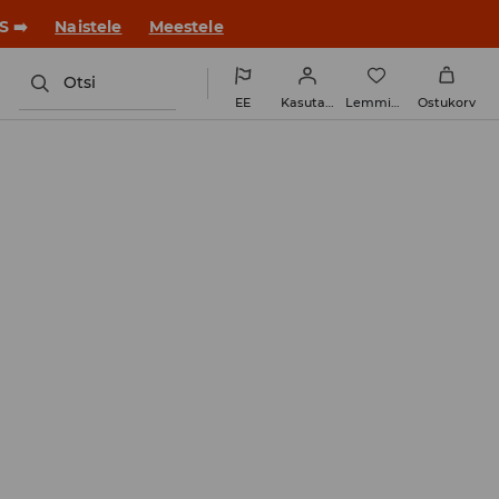
ue stiiliga!
Naistele
Meestele
Otsi
EE
Kasutaja
Lemmikud
Ostukorv