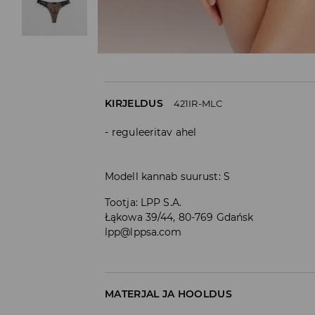
KIRJELDUS
421IR-MLC
reguleeritav ahel
Modell kannab suurust: S
Tootja
:
LPP S.A.
Łąkowa 39/44, 80-769 Gdańsk
lpp@lppsa.com
MATERJAL JA HOOLDUS