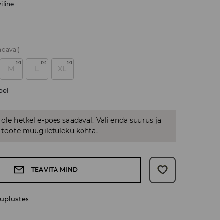
iline
adaval)
M
L
XL
bel
 ole hetkel e-poes saadaval. Vali enda suurus ja
us toote müügiletuleku kohta.
TEAVITA MIND
uplustes