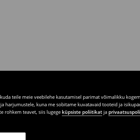
ooksul House kauplustes ja
kuda teile meie veebilehe kasutamisel parimat võimalikku kogemu
e ja harjumustele, kuna me sobitame kuvatavaid tooteid ja isikup
vite rohkem teavet, siis lugege
küpsiste poliitikat
ja
privaatsuspoli