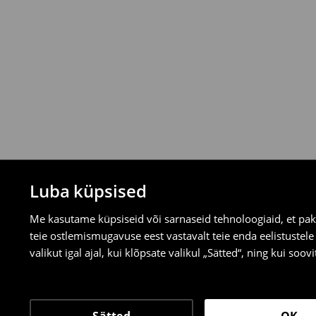
Tagastamispoliitika
Saad tooteid tagastada tasuta 30 päeva j
valitud tagastusmeetodite kaudu.
⟶
Tagastuse täpsemad reeglid
Luba küpsised
Me kasutame küpsiseid või sarnaseid tehnoloogiaid, et pak
teie ostlemismugavuse eest vastavalt teie enda eelistustel
valikut igal ajal, kui klõpsate valikul „Sätted“, ning kui soo