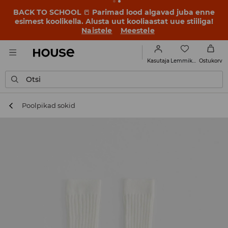
BACK TO SCHOOL
📒
Parimad lood algavad juba enne
esimest koolikella. Alusta uut kooliaastat uue stiiliga!
Naistele
Meestele
Lemmikud
Kasutaja
Ostukorv
Otsi
Poolpikad sokid