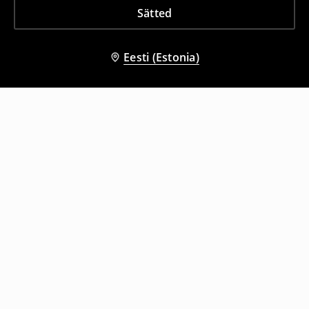
Sätted
Eesti (Estonia)
Teised kliendid valisid ka