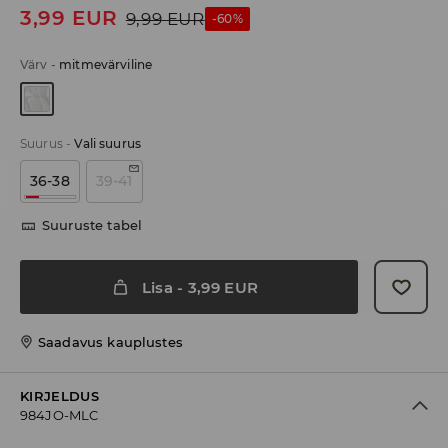
3,99
EUR
9,99
EUR
-60%
Värv
-
mitmevärviline
Suurus
-
Vali suurus
36-38
39-41
Suuruste tabel
Lisa
-
3,99
EUR
Saadavus kauplustes
KIRJELDUS
984JO-MLC