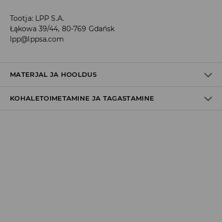
Tootja
:
LPP S.A.
Łąkowa 39/44, 80-769 Gdańsk
lpp@lppsa.com
MATERJAL JA HOOLDUS
KOHALETOIMETAMINE JA TAGASTAMINE
86% PUUVILL, 13% POLÜAMIID, 1% ELASTAAN
Tarnepoliitika
Kättesaamine poest:
tasuta saatmine
3-8 tööpäeva
Kohaletoimetamine DPD pakiautomaat
3,99€
*
3-8 tööpäeva
Kuller DPD (Internetimakse)
5,99€
*