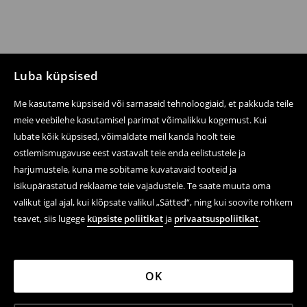
Luba küpsised
Me kasutame küpsiseid või sarnaseid tehnoloogiaid, et pakkuda teile
meie veebilehe kasutamisel parimat võimalikku kogemust. Kui
lubate kõik küpsised, võimaldate meil kanda hoolt teie
ostlemismugavuse eest vastavalt teie enda eelistustele ja
harjumustele, kuna me sobitame kuvatavaid tooteid ja
isikupärastatud reklaame teie vajadustele. Te saate muuta oma
valikut igal ajal, kui klõpsate valikul „Sätted“, ning kui soovite rohkem
teavet, siis lugege
küpsiste poliitikat
ja
privaatsuspoliitikat
.
OK