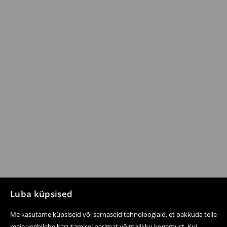
Luba küpsised
Me kasutame küpsiseid või sarnaseid tehnoloogiaid, et pakkuda teile
meie veebilehe kasutamisel parimat võimalikku kogemust. Kui