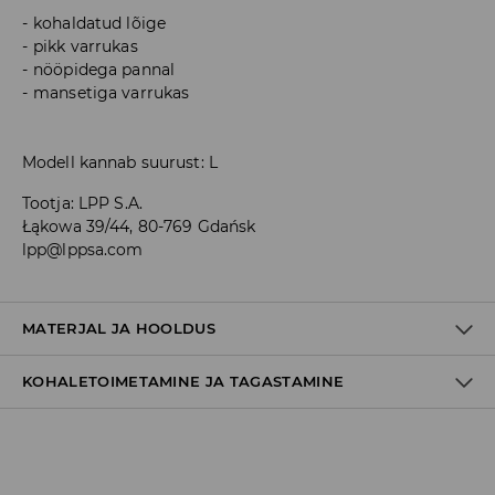
kohaldatud lõige
pikk varrukas
nööpidega pannal
mansetiga varrukas
Modell kannab suurust: L
Tootja
:
LPP S.A.
Łąkowa 39/44, 80-769 Gdańsk
lpp@lppsa.com
MATERJAL JA HOOLDUS
KOHALETOIMETAMINE JA TAGASTAMINE
65% POLÜESTER, 35% PUUVILL
Tarnepoliitika
Kättesaamine poest: