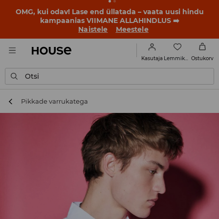
OMG, kui odav! Lase end üllatada – vaata uusi hindu
kampaanias VIIMANE ALLAHINDLUS ➡️
Naistele
Meestele
Lemmikud
Kasutaja
Ostukorv
Otsi
Pikkade varrukatega