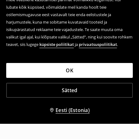
lubate kõik küpsised, võimaldate meil kanda hoolt teie
ostlemismugavuse eest vastavalt teie enda eelistustele ja
harjumustele, kuna me sobitame kuvatavaid tooteid ja
isikupärastatud reklaame teie vajadustele. Te saate muuta oma
valikut igal ajal, kui klõpsate valikul „Sätted“, ning kui soovite rohkem
teavet, siis lugege
küpsiste poliitikat
ja
privaatsuspoliitikat
.
OK
Sätted
Eesti (Estonia)