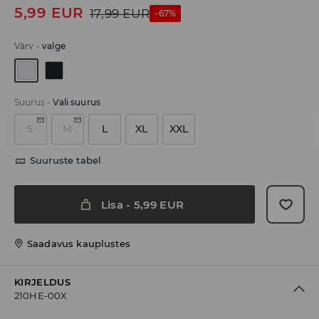
5,99
EUR
17,99
EUR
-67%
Värv
-
valge
Suurus
-
Vali suurus
S
M
L
XL
XXL
Suuruste tabel
Lisa
-
5,99
EUR
Saadavus kauplustes
KIRJELDUS
210HE-00X