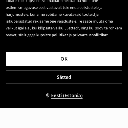
lubate kõik küpsised, võimaldate meil kanda hoolt teie
ostlemismugavuse eest vastavalt teie enda eelistustele ja
harjumustele, kuna me sobitame kuvatavaid tooteid ja
isikupärastatud reklaame teie vajadustele. Te saate muuta oma
valikut igal ajal, kui klõpsate valikul „Sätted“, ning kui soovite rohkem
teavet, siis lugege
küpsiste poliitikat
ja
privaatsuspoliitikat
.
OK
Sätted
Eesti (Estonia)