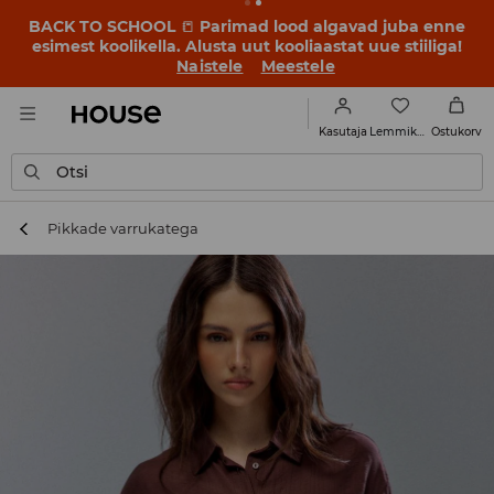
BACK TO SCHOOL
📒
Parimad lood algavad juba enne
esimest koolikella. Alusta uut kooliaastat uue stiiliga!
Naistele
Meestele
Lemmikud
Kasutaja
Ostukorv
Otsi
Pikkade varrukatega