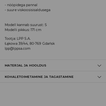
nööpidega pannal
suure viskoosisisaldusega
Modell kannab suurust: S
Modelli pikkus: 171 cm
Tootja
:
LPP S.A.
Łąkowa 39/44, 80-769 Gdańsk
lpp@lppsa.com
MATERJAL JA HOOLDUS
KOHALETOIMETAMINE JA TAGASTAMINE
87% VISKOOS, 13% POLÜAMIID
Tarnepoliitika
Kättesaamine poest:
tasuta saatmine