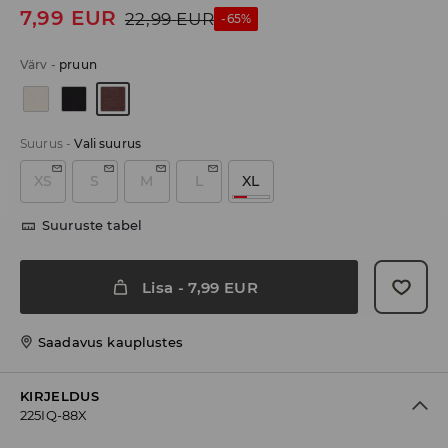
7,99
EUR
22,99
EUR
-65%
Värv
-
pruun
Suurus
-
Vali suurus
XS
S
M
L
XL
Suuruste tabel
Lisa
-
7,99
EUR
Saadavus kauplustes
KIRJELDUS
225IQ-88X