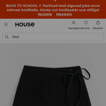
BACK TO SCHOOL
📒
Parimad lood algavad juba enne
esimest koolikella. Alusta uut kooliaastat uue stiiliga!
Naistele
Meestele
Lemmikud
Kasutaja
Ostukorv
Otsi