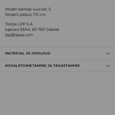
Modell kannab suurust: S
Modelli pikkus: 172 cm
Tootja
:
LPP S.A.
Łąkowa 39/44, 80-769 Gdańsk
lpp@lppsa.com
MATERJAL JA HOOLDUS
KOHALETOIMETAMINE JA TAGASTAMINE
100% PUUVILL
Tarnepoliitika
Kättesaamine poest:
tasuta saatmine
3-8 tööpäeva
Kohaletoimetamine DPD pakiautomaat
3,99€
*