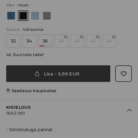
Värv
-
must
Suurus
-
Vali suurus
32
34
36
38
40
42
44
Suuruste tabel
Lisa
-
5,99
EUR
Saadavus kauplustes
KIRJELDUS
163IZ-99J
tõmblukuga pannal