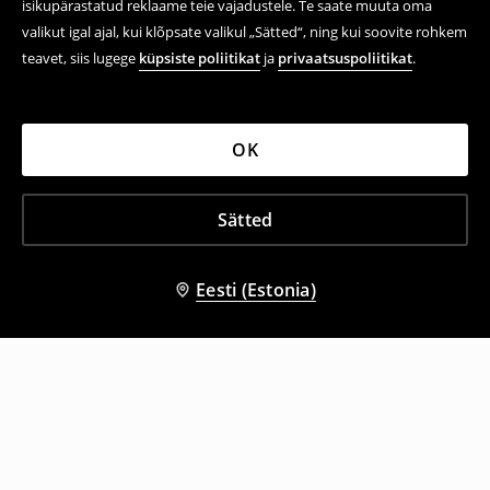
isikupärastatud reklaame teie vajadustele. Te saate muuta oma
valikut igal ajal, kui klõpsate valikul „Sätted“, ning kui soovite rohkem
teavet, siis lugege
küpsiste poliitikat
ja
privaatsuspoliitikat
.
OK
Sätted
Eesti (Estonia)