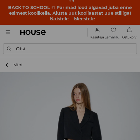
BACK TO SCHOOL
📒
Parimad lood algavad juba enne
esimest koolikella. Alusta uut kooliaastat uue stiiliga!
Naistele
Meestele
Lemmikud
Kasutaja
Ostukorv
Otsi
Mini