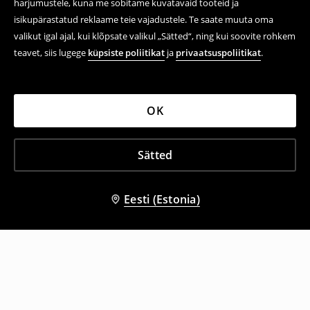
harjumustele, kuna me sobitame kuvatavaid tooteid ja
isikupärastatud reklaame teie vajadustele. Te saate muuta oma
valikut igal ajal, kui klõpsate valikul „Sätted“, ning kui soovite rohkem
teavet, siis lugege
küpsiste poliitikat
ja
privaatsuspoliitikat
.
OK
Sätted
Eesti (Estonia)