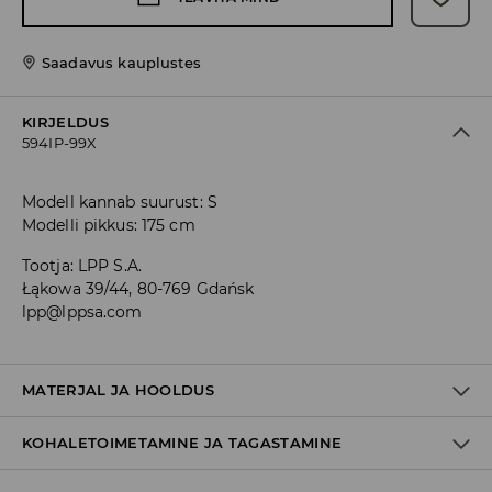
Saadavus kauplustes
KIRJELDUS
594IP-99X
Modell kannab suurust: S
Modelli pikkus: 175 cm
Tootja
:
LPP S.A.
Łąkowa 39/44, 80-769 Gdańsk
lpp@lppsa.com
MATERJAL JA HOOLDUS
KOHALETOIMETAMINE JA TAGASTAMINE
90% POLÜESTER, 10% ELASTAAN