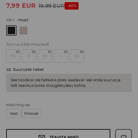
7,99
EUR
19,99
EUR
-60%
Värv
-
must
Suurus
(välja müüdud)
XS
S
M
L
XL
Suuruste tabel
See toode ei ole hetkel e-poes saadaval. Vali enda suurus ja
telli teavitus toote müügiletuleku kohta.
Matching set
Vest
Pintsak
TEAVITA MIND